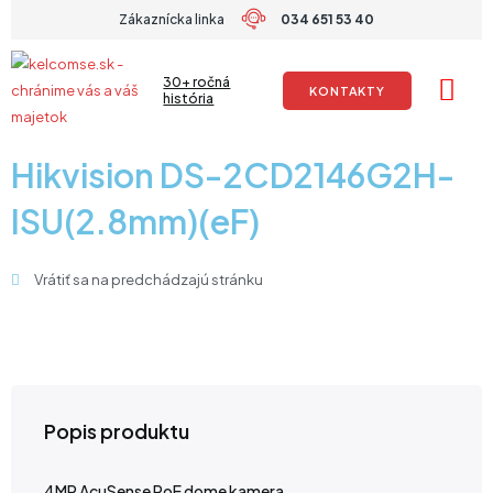
Preskočiť
Zákaznícka linka
034 651 53 40
na
obsah
30+ ročná
KONTAKTY
história
Hikvision DS-2CD2146G2H-
ISU(2.8mm)(eF)
Vrátiť sa na predchádzajú stránku
Popis produktu
4MP AcuSense PoE dome kamera