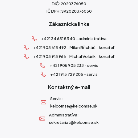
DIČ: 2020376050
IČ DPH: SK2020376050
Zákaznícka linka
+421 34 651 53 40 - administratíva
+421 905 618 492 - Milan Břicháč - konateľ
+421 905 915 966 - Michal Volárik - konateľ
+421 905 905 233 - servis
+421 915 729 205 - servis
Kontaktný e-mail
Servis:
kelcomse@kelcomse.sk
Administratíva:
sekretariat@kelcomse.sk