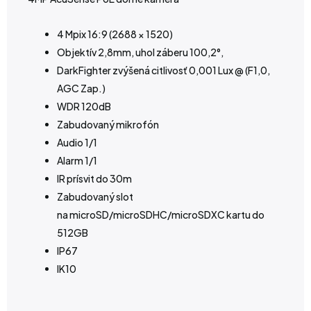
4 Mpix 16:9 (2688 × 1520)
Objektív 2,8mm, uhol záberu 100,2°,
DarkFighter zvýšená citlivosť 0,001 Lux @ (F1,0,
AGC Zap.)
WDR 120dB
Zabudovaný mikrofón
Audio 1/1
Alarm 1/1
IR prísvit do 30m
Zabudovaný slot
na microSD/microSDHC/microSDXC kartu do
512GB
IP67
IK10