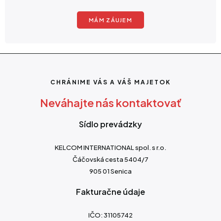
MÁM ZÁUJEM
CHRÁNIME VÁS A VÁŠ MAJETOK
Neváhajte nás kontaktovať
Sídlo prevádzky
KELCOM INTERNATIONAL spol. s r.o.
Čáčovská cesta 5404/7
905 01 Senica
Fakturačne údaje
IČO: 31105742