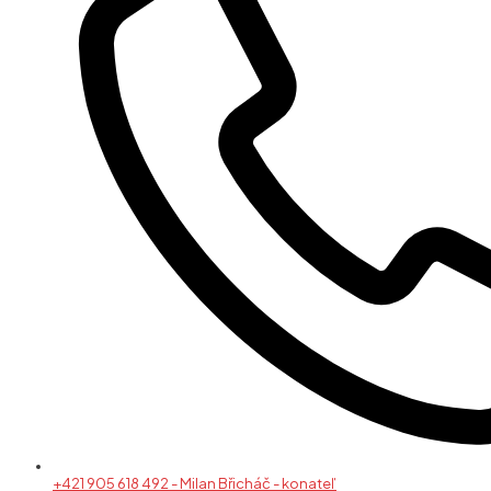
+421 905 618 492 - Milan Břicháč - konateľ