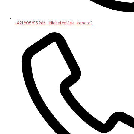
+421 905 915 966 - Michal Volárik - konateľ