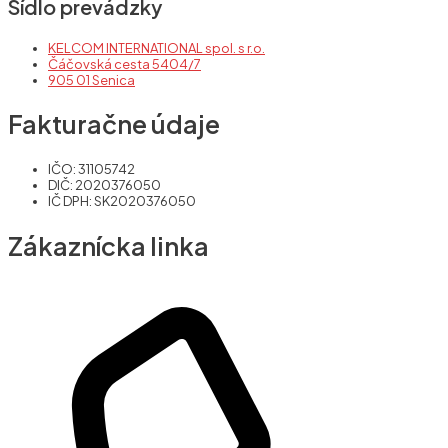
Sídlo prevádzky
KELCOM INTERNATIONAL spol. s r.o.
Čáčovská cesta 5404/7
905 01 Senica
Fakturačne údaje
IČO: 31105742
DIČ: 2020376050
IČ DPH: SK2020376050
Zákaznícka linka