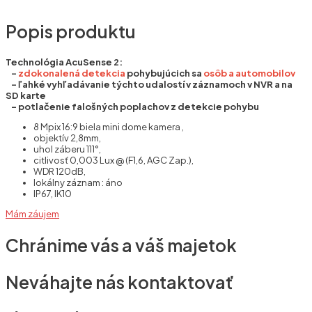
Popis produktu
Technológia AcuSense 2:
–
zdokonalená detekcia
pohybujúcich sa
osôb a automobilov
– ľahké vyhľadávanie týchto udalostí v záznamoch v NVR a na
SD karte
– potlačenie falošných poplachov z detekcie pohybu
8 Mpix 16:9 biela mini dome kamera ,
objektív 2,8mm,
uhol záberu 111°,
citlivosť 0,003 Lux @ (F1,6, AGC Zap.),
WDR 120dB,
lokálny záznam : áno
IP67, IK10
Mám záujem
Chránime vás a váš majetok
Neváhajte nás kontaktovať