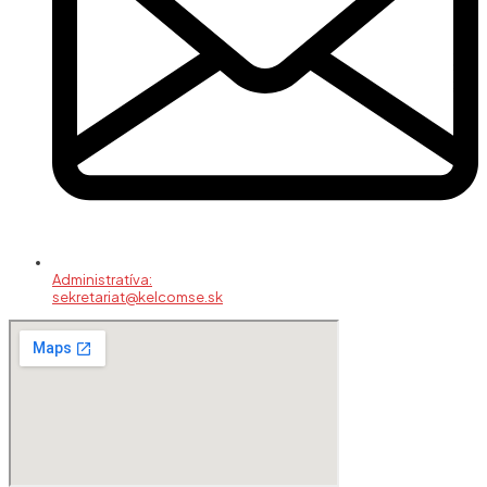
Administratíva:
sekretariat@kelcomse.sk