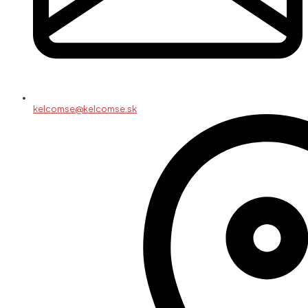
kelcomse@kelcomse.sk