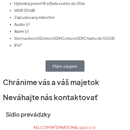
Hybridný prísvit IR a Biele svetlo do 30m
WDR 130dB
Zabudovaný mikrofón
Audio 1/1
Alarm 1/1
Slot na microSD/microSDHC/microSDXC kartu do 512GB
IP67
Mám záujem
Chránime vás a váš majetok
Neváhajte nás kontaktovať
Sídlo prevádzky
KELCOM INTERNATIONAL spol. s r.o.