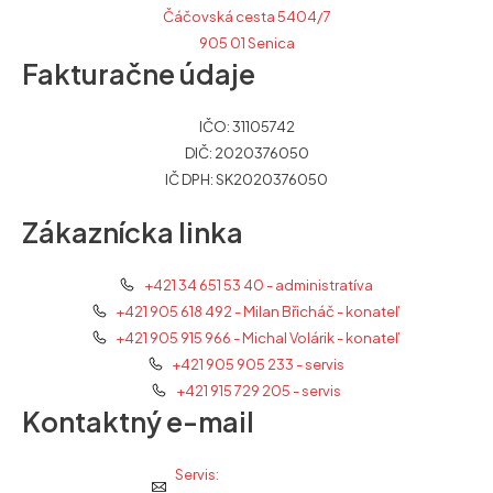
Čáčovská cesta 5404/7
905 01 Senica
Fakturačne údaje
IČO: 31105742
DIČ: 2020376050
IČ DPH: SK2020376050
Zákaznícka linka
+421 34 651 53 40 - administratíva
+421 905 618 492 - Milan Břicháč - konateľ
+421 905 915 966 - Michal Volárik - konateľ
+421 905 905 233 - servis
+421 915 729 205 - servis
Kontaktný e-mail
Servis: