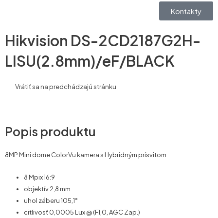
Kontakty
Hikvision DS-2CD2187G2H-
LISU(2.8mm)/eF/BLACK
Vrátiť sa na predchádzajú stránku
Popis produktu
8MP Mini dome ColorVu kamera s Hybridným prísvitom
8 Mpix 16:9
objektív 2,8 mm
uhol záberu 105,1°
citlivosť 0,0005 Lux @ (F1,0, AGC Zap.)