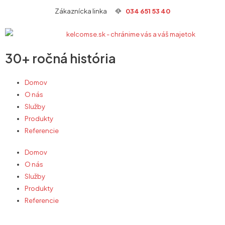
Preskočiť
Zákaznícka linka
034 651 53 40
na
obsah
30+ ročná história
Domov
O nás
Služby
Produkty
Referencie
Domov
O nás
Služby
Produkty
Referencie