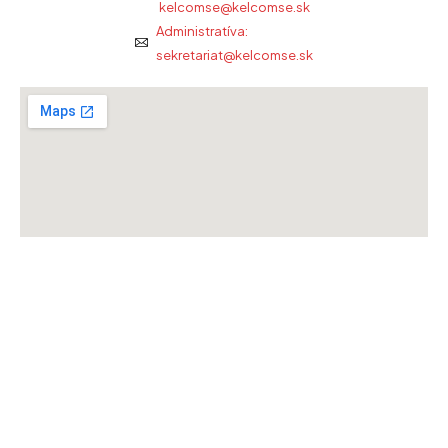
kelcomse@kelcomse.sk
Administratíva:
sekretariat@kelcomse.sk