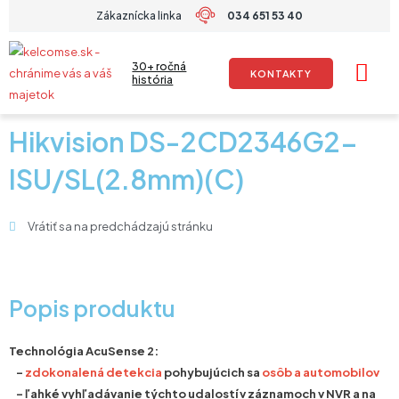
Preskočiť
Zákaznícka linka
034 651 53 40
na
obsah
30+ ročná
KONTAKTY
história
Hikvision DS-2CD2346G2-
ISU/SL(2.8mm)(C)
Vrátiť sa na predchádzajú stránku
Popis produktu
Technológia AcuSense 2:
–
zdokonalená detekcia
pohybujúcich sa
osôb a automobilov
– ľahké vyhľadávanie týchto udalostí v záznamoch v NVR a na