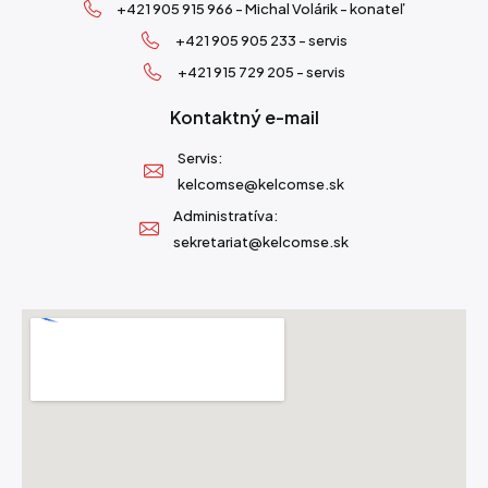
+421 905 915 966 - Michal Volárik - konateľ
+421 905 905 233 - servis
+421 915 729 205 - servis
Kontaktný e-mail
Servis:
kelcomse@kelcomse.sk
Administratíva:
sekretariat@kelcomse.sk