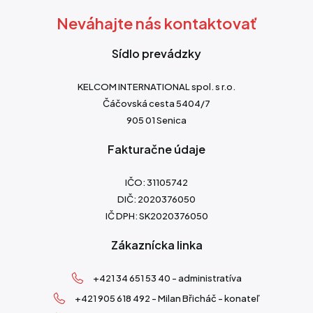
Neváhajte nás kontaktovať
Sídlo prevádzky
KELCOM INTERNATIONAL spol. s r.o.
Čáčovská cesta 5404/7
905 01 Senica
Fakturačne údaje
IČO: 31105742
DIČ: 2020376050
IČ DPH: SK2020376050
Zákaznícka linka
+421 34 651 53 40 - administratíva
+421 905 618 492 - Milan Břicháč - konateľ