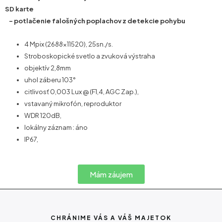
SD karte
– potlačenie falošných poplachov z detekcie pohybu
4 Mpix (2688×11520), 25sn./s.
Stroboskopické svetlo a zvuková výstraha
objektív 2,8mm
uhol záberu 103°
citlivosť 0,003 Lux @ (F1,4, AGC Zap.),
vstavaný mikrofón, reproduktor
WDR 120dB,
lokálny záznam : áno
IP67,
Mám záujem
CHRÁNIME VÁS A VÁŠ MAJETOK