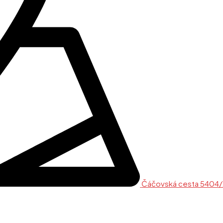
Čáčovská cesta 5404/