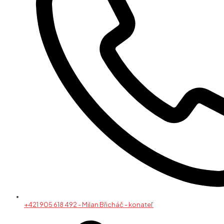
+421 905 618 492 - Milan Břicháč - konateľ