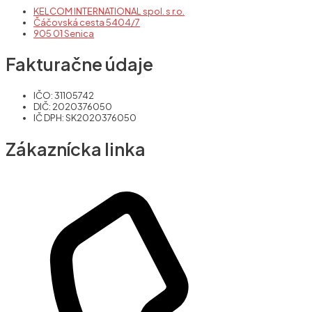
KELCOM INTERNATIONAL spol. s r.o.
Čáčovská cesta 5404/7
905 01 Senica
Fakturačne údaje
IČO: 31105742
DIČ: 2020376050
IČ DPH: SK2020376050
Zákaznícka linka