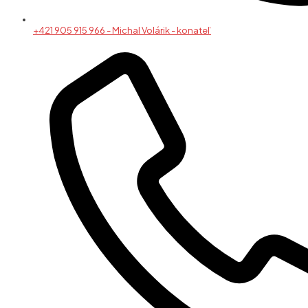
+421 905 915 966 - Michal Volárik - konateľ