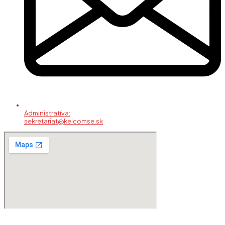
Administratíva:
sekretariat@kelcomse.sk