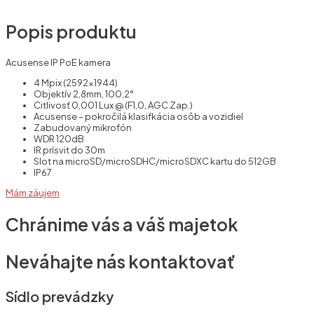
Popis produktu
Acusense IP PoE kamera
4 Mpix (2592×1944)
Objektív 2,8mm, 100,2°
Citlivosť 0,001 Lux @ (F1,0, AGC Zap.)
Acusense – pokročilá klasifkácia osôb a vozidiel
Zabudovaný mikrofón
WDR 120dB
IR prísvit do 30m
Slot na microSD/microSDHC/microSDXC kartu do 512GB
IP67
Mám záujem
Chránime vás a váš majetok
Neváhajte nás kontaktovať
Sídlo prevádzky