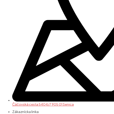
Čáčovská cesta 5404/7 905 01 Senica
Zákaznícka linka