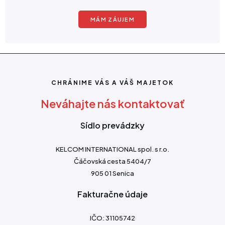
MÁM ZÁUJEM
CHRÁNIME VÁS A VÁŠ MAJETOK
Neváhajte nás kontaktovať
Sídlo prevádzky
KELCOM INTERNATIONAL spol. s r.o.
Čáčovská cesta 5404/7
905 01 Senica
Fakturačne údaje
IČO: 31105742