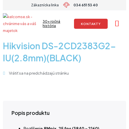
Preskočiť
Zákaznícka linka
034 651 53 40
na
obsah
30+ ročná
KONTAKTY
história
Hikvision DS-2CD2383G2-
IU(2.8mm)(BLACK)
Vrátiť sa na predchádzajú stránku
Popis produktu
Rozlíšenie
8Mpix, 25 fps (3840 × 2160)