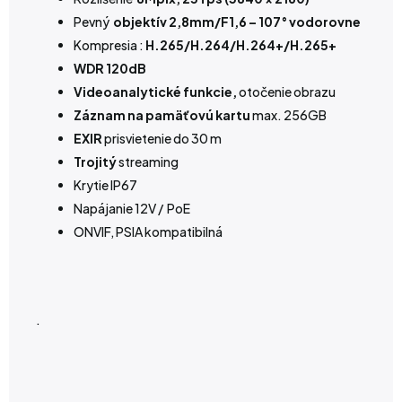
Pevný
objektív 2,8mm/F1,6 – 107° vodorovne
Kompresia :
H.265/H.264/H.264+/H.265+
WDR 120dB
Videoanalytické funkcie,
otočenie obrazu
Záznam na pamäťovú kartu
max. 256GB
EXIR
prisvietenie do 30 m
Trojitý
streaming
Krytie IP67
Napájanie 12V / PoE
ONVIF, PSIA kompatibilná
.