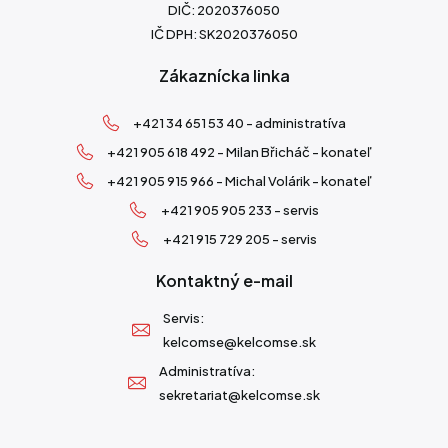
DIČ: 2020376050
IČ DPH: SK2020376050
Zákaznícka linka
+421 34 651 53 40 - administratíva
+421 905 618 492 - Milan Břicháč - konateľ
+421 905 915 966 - Michal Volárik - konateľ
+421 905 905 233 - servis
+421 915 729 205 - servis
Kontaktný e-mail
Servis:
kelcomse@kelcomse.sk
Administratíva:
sekretariat@kelcomse.sk