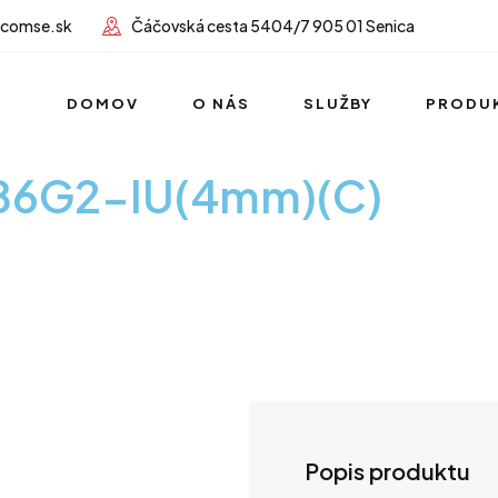
lcomse.sk
Čáčovská cesta 5404/7 905 01 Senica
DOMOV
O NÁS
SLUŽBY
PRODU
386G2-IU(4mm)(C)
Popis produktu