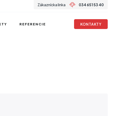
Zákaznícka linka
034 651 53 40
KONTAKTY
KTY
REFERENCIE