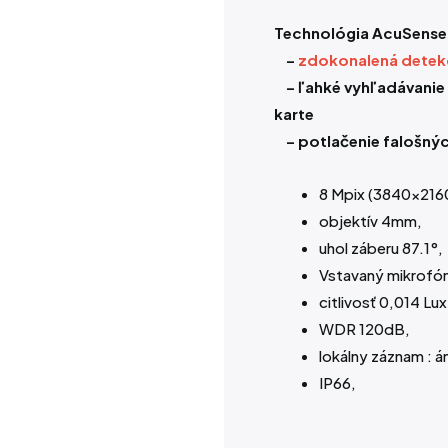
Technológia AcuSense
–
zdokonalená detek
– ľahké vyhľadávanie 
karte
– potlačenie falošný
8 Mpix (3840×2160
objektív 4mm,
uhol záberu 87.1°,
Vstavaný mikrofó
citlivosť 0,014 Lu
WDR 120dB,
lokálny záznam : á
IP66,