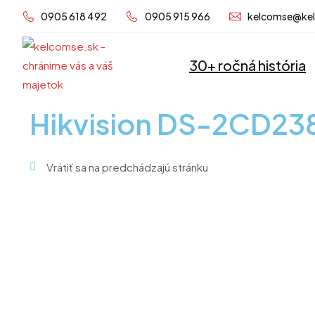
Preskočiť
0905 618 492
0905 915 966
kelcomse@ke
na
obsah
30+ ročná história
Hikvision DS-2CD2
Vrátiť sa na predchádzajú stránku