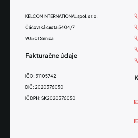
KELCOM INTERNATIONAL spol. s r.o.
Čáčovská cesta 5404/7
905 01 Senica
Fakturačne údaje
IČO: 31105742
K
DIČ: 2020376050
IČ DPH: SK2020376050