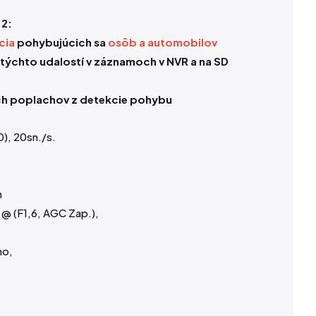
 2:
cia
pohybujúcich sa
osôb a automobilov
týchto udalostí v záznamoch v NVR a na SD
ch poplachov z detekcie pohybu
), 20sn./s.
n
x @ (F1,6, AGC Zap.),
no,