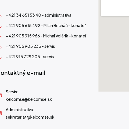
+421 34 651 53 40 - administratíva
+421 905 618 492 - Milan Břicháč - konateľ
+421 905 915 966 - Michal Volárik - konateľ
+421 905 905 233 - servis
+421 915 729 205 - servis
ontaktný e-mail
Servis:
kelcomse@kelcomse.sk
Administratíva:
sekretariat@kelcomse.sk