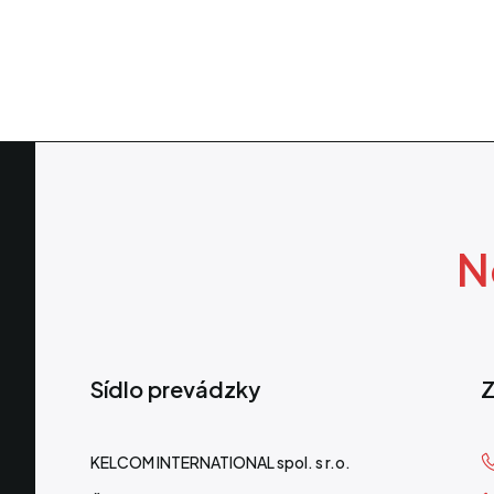
N
Sídlo prevádzky
Z
KELCOM INTERNATIONAL spol. s r.o.