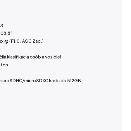
0)
108,8°
ux @ (F1,0, AGC Zap.)
lá klasifikácia osôb a vozidiel
ofón
/microSDHC/microSDXC kartu do 512GB