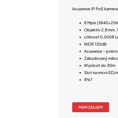
Acusense IP PoE kamera
8 Mpix (3840×216
Objektív 2,8 mm, 
citlivosť 0,0008 L
WDR 120dB
Acusense – pokroči
Zabudovaný mikr
IR prísvit do 30m
Slot na microSD
IP67
MÁM ZÁUJEM