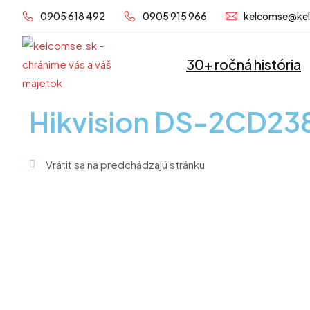
Preskočiť
0905 618 492
0905 915 966
kelcomse@ke
na
obsah
30+ ročná história
Hikvision DS-2CD2
Vrátiť sa na predchádzajú stránku