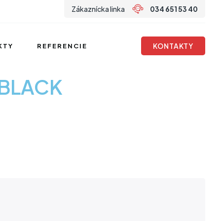
Zákaznícka linka
034 651 53 40
KONTAKTY
KTY
REFERENCIE
/BLACK