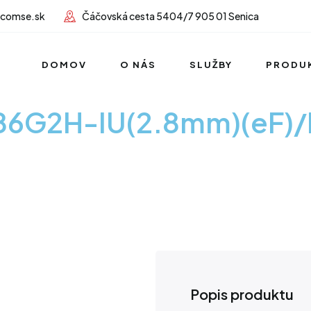
lcomse.sk
Čáčovská cesta 5404/7 905 01 Senica
DOMOV
O NÁS
SLUŽBY
PRODU
386G2H-IU(2.8mm)(eF)
Popis produktu