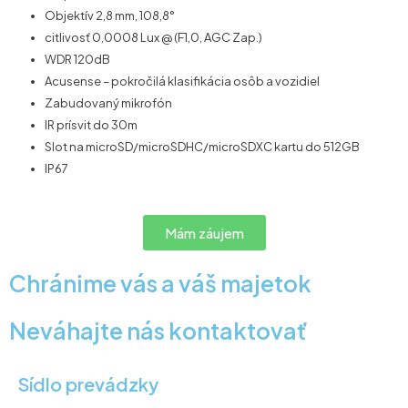
Objektív 2,8 mm, 108,8°
citlivosť 0,0008 Lux @ (F1,0, AGC Zap.)
WDR 120dB
Acusense – pokročilá klasifikácia osôb a vozidiel
Zabudovaný mikrofón
IR prísvit do 30m
Slot na microSD/microSDHC/microSDXC kartu do 512GB
IP67
Mám záujem
Chránime vás a váš majetok
Neváhajte nás kontaktovať
Sídlo prevádzky