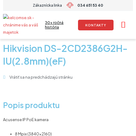
Preskočiť
Zákaznícka linka
034 651 53 40
na
obsah
30+ ročná
KONTAKTY
história
Hikvision DS-2CD2386G2H-
IU(2.8mm)(eF)
Vrátiť sa na predchádzajú stránku
Popis produktu
Acusense IP PoE kamera
8 Mpix (3840×2160)