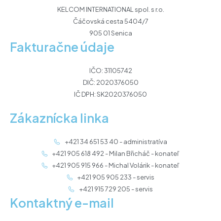
KELCOM INTERNATIONAL spol. s r.o.
Čáčovská cesta 5404/7
905 01 Senica
Fakturačne údaje
IČO: 31105742
DIČ: 2020376050
IČ DPH: SK2020376050
Zákaznícka linka
+421 34 651 53 40 - administratíva
+421 905 618 492 - Milan Břicháč - konateľ
+421 905 915 966 - Michal Volárik - konateľ
+421 905 905 233 - servis
+421 915 729 205 - servis
Kontaktný e-mail