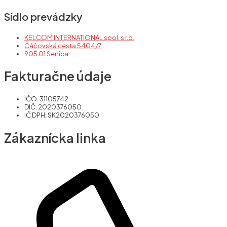
Sídlo prevádzky
KELCOM INTERNATIONAL spol. s r.o.
Čáčovská cesta 5404/7
905 01 Senica
Fakturačne údaje
IČO: 31105742
DIČ: 2020376050
IČ DPH: SK2020376050
Zákaznícka linka