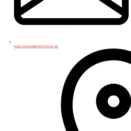
kelcomse@kelcomse.sk