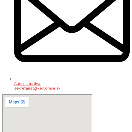
Administratíva:
sekretariat@kelcomse.sk