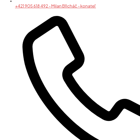
+421 905 618 492 - Milan Břicháč - konateľ