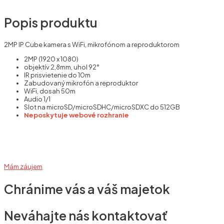
Popis produktu
2MP IP Cube kamera s WiFi, mikrofónom a reproduktorom
2MP (1920 x 1080)
objektív 2,8mm, uhol 92°
IR prisvietenie do 10m
Zabudovaný mikrofón a reproduktor
WiFi, dosah 50m
Audio 1/1
Slot na microSD/microSDHC/microSDXC do 512GB
Neposkytuje webové rozhranie
Mám záujem
Chránime vás a váš majetok
Neváhajte nás kontaktovať