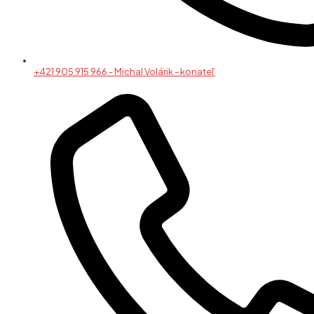
+421 905 915 966 - Michal Volárik - konateľ