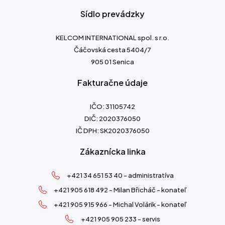
Sídlo prevádzky
KELCOM INTERNATIONAL spol. s r.o.
Čáčovská cesta 5404/7
905 01 Senica
Fakturačne údaje
IČO: 31105742
DIČ: 2020376050
IČ DPH: SK2020376050
Zákaznícka linka
+421 34 651 53 40 - administratíva
+421 905 618 492 - Milan Břicháč - konateľ
+421 905 915 966 - Michal Volárik - konateľ
+421 905 905 233 - servis