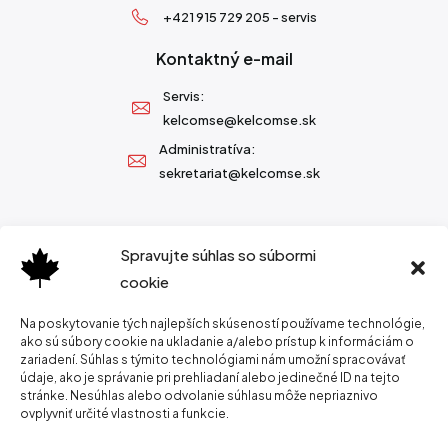
+421 915 729 205 - servis
Kontaktný e-mail
Servis:
kelcomse@kelcomse.sk
Administratíva:
sekretariat@kelcomse.sk
Spravujte súhlas so súbormi
cookie
Na poskytovanie tých najlepších skúseností používame technológie,
ako sú súbory cookie na ukladanie a/alebo prístup k informáciám o
zariadení. Súhlas s týmito technológiami nám umožní spracovávať
údaje, ako je správanie pri prehliadaní alebo jedinečné ID na tejto
stránke. Nesúhlas alebo odvolanie súhlasu môže nepriaznivo
ovplyvniť určité vlastnosti a funkcie.