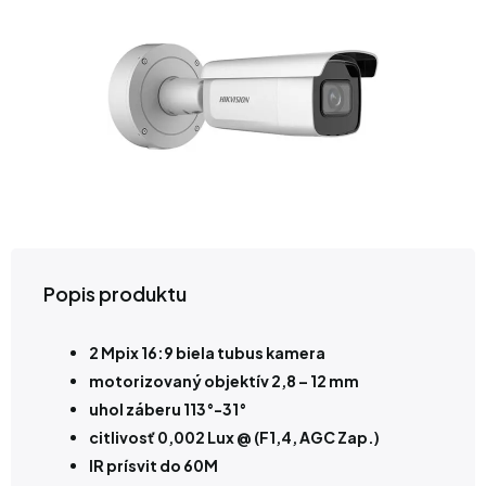
Popis produktu
2 Mpix 16:9 biela tubus kamera
motorizovaný objektív 2,8 – 12 mm
uhol záberu 113°-31°
citlivosť 0,002 Lux @ (F1,4, AGC Zap.)
IR prísvit do 60M