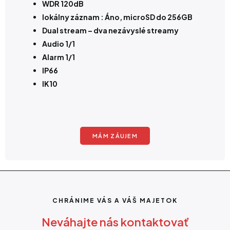
WDR 120dB
lokálny záznam : Áno, microSD do 256GB
Dual stream – dva nezávyslé streamy
Audio 1/1
Alarm 1/1
IP66
IK10
MÁM ZÁUJEM
CHRÁNIME VÁS A VÁŠ MAJETOK
Neváhajte nás kontaktovať