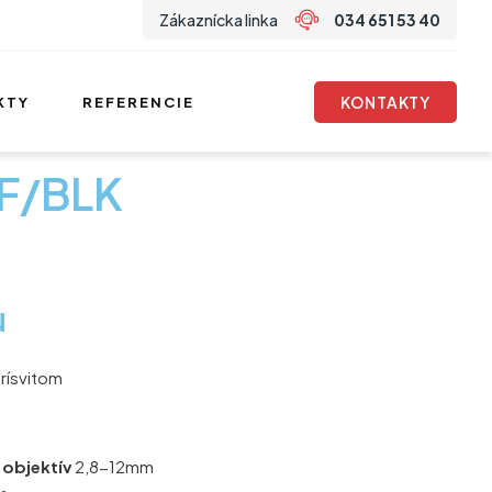
Zákaznícka linka
034 651 53 40
KONTAKTY
KTY
REFERENCIE
eF/BLK
u
rísvitom
objektív
2,8-12mm