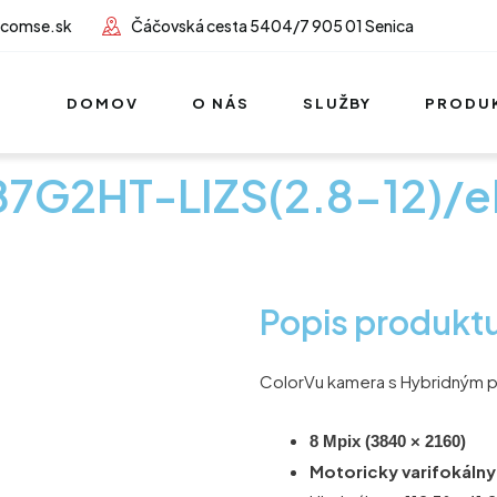
lcomse.sk
Čáčovská cesta 5404/7 905 01 Senica
DOMOV
O NÁS
SLUŽBY
PRODU
87G2HT-LIZS(2.8-12)/
Popis produkt
ColorVu kamera s Hybridným p
8 Mpix (3840 × 2160)
Motoricky varifokálny