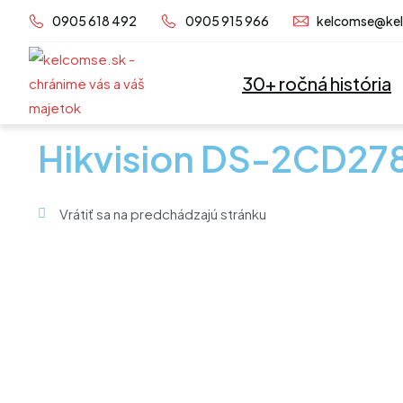
Preskočiť
0905 618 492
0905 915 966
kelcomse@ke
na
obsah
30+ ročná história
Hikvision DS-2CD27
Vrátiť sa na predchádzajú stránku