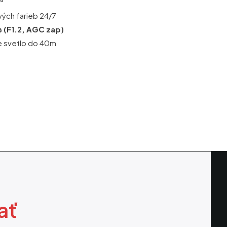
2°
vých farieb 24/7
@ (F1.2, AGC zap)
ele svetlo do 40m
ať