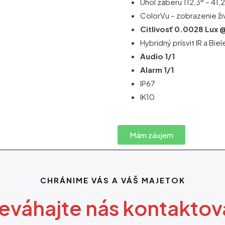
Uhol záberu 112,3° – 41,
ColorVu – zobrazenie ži
Citlivosť 0.0028 Lux 
Hybridný prísvit IR a Bi
Audio 1/1
Alarm 1/1
IP67
IK10
Mám záujem
CHRÁNIME VÁS A VÁŠ MAJETOK
eváhajte nás kontaktov