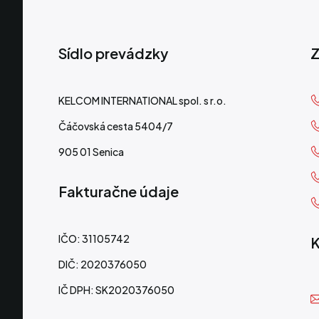
Sídlo prevádzky
Z
KELCOM INTERNATIONAL spol. s r.o.
Čáčovská cesta 5404/7
905 01 Senica
Fakturačne údaje
IČO: 31105742
K
DIČ: 2020376050
IČ DPH: SK2020376050