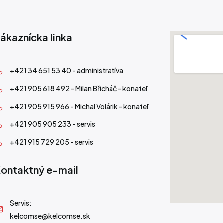
ákaznícka linka
+421 34 651 53 40 - administratíva
+421 905 618 492 - Milan Břicháč - konateľ
+421 905 915 966 - Michal Volárik - konateľ
+421 905 905 233 - servis
+421 915 729 205 - servis
ontaktný e-mail
Servis:
kelcomse@kelcomse.sk