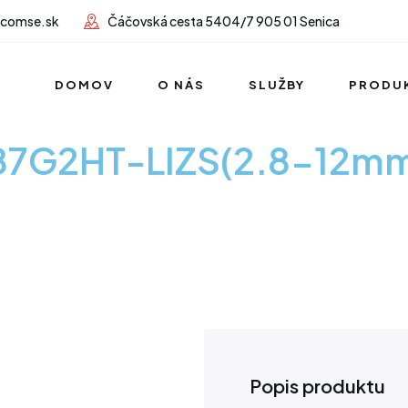
lcomse.sk
Čáčovská cesta 5404/7 905 01 Senica
DOMOV
O NÁS
SLUŽBY
PRODU
87G2HT-LIZS(2.8-12mm
Popis produktu