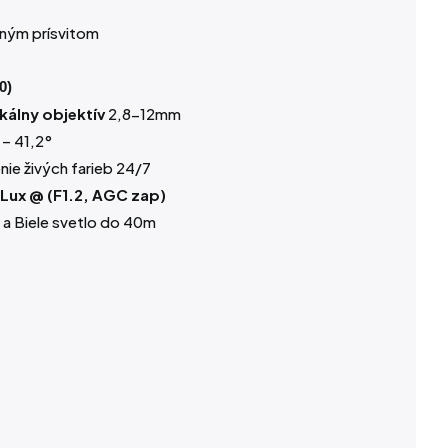
dným prísvitom
0)
kálny
objektív
2,8-12mm
 – 41,2°
nie živých farieb 24/7
 Lux @ (F1.2, AGC zap)
R a Biele svetlo do 40m