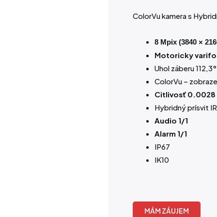
ColorVu kamera s Hybri
8 Mpix (3840 × 216
Motoricky varifo
Uhol záberu 112,3°
ColorVu – zobraze
Citlivosť 0.0028
Hybridný prísvit I
Audio 1/1
Alarm 1/1
IP67
IK10
MÁM ZÁUJEM