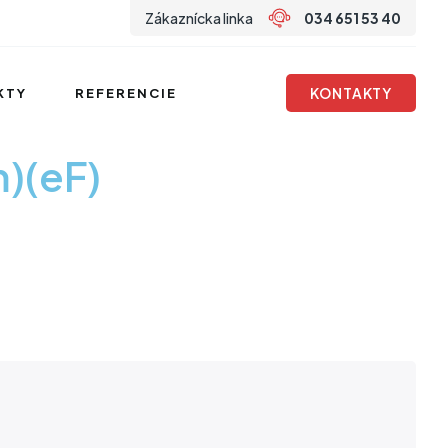
Zákaznícka linka
034 651 53 40
KONTAKTY
KTY
REFERENCIE
)(eF)