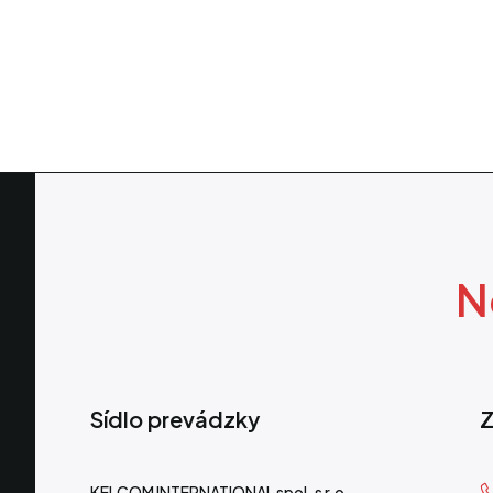
N
Sídlo prevádzky
Z
KELCOM INTERNATIONAL spol. s r.o.