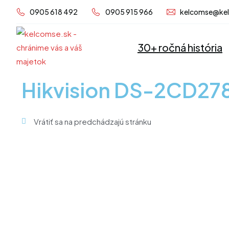
Preskočiť
0905 618 492
0905 915 966
kelcomse@ke
na
obsah
30+ ročná história
Hikvision DS-2CD27
Vrátiť sa na predchádzajú stránku