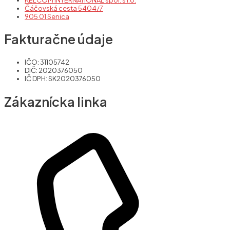
Čáčovská cesta 5404/7
905 01 Senica
Fakturačne údaje
IČO: 31105742
DIČ: 2020376050
IČ DPH: SK2020376050
Zákaznícka linka