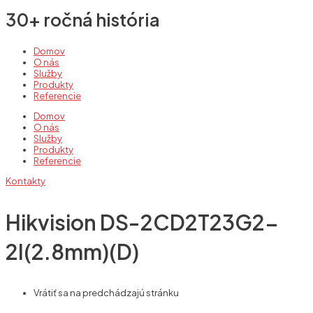
30+ ročná história
Domov
O nás
Služby
Produkty
Referencie
Domov
O nás
Služby
Produkty
Referencie
Kontakty
Hikvision DS-2CD2T23G2-
2I(2.8mm)(D)
Vrátiť sa na predchádzajú stránku