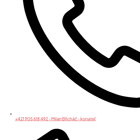
+421 905 618 492 - Milan Břicháč - konateľ