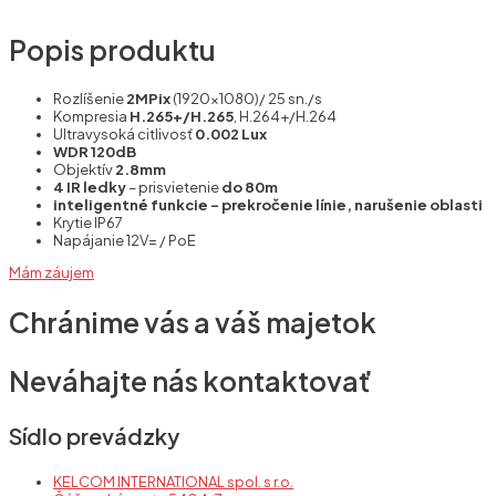
Popis produktu
Rozlíšenie
2MPix
(1920×1080)/ 25 sn./s
Kompresia
H.265+/H.265
, H.264+/H.264
Ultravysoká citlivosť
0.002 Lux
WDR 120dB
Objektív
2.8
mm
4 IR ledky
– prisvietenie
do 80m
inteligentné funkcie – prekročenie línie, narušenie oblasti
Krytie IP67
Napájanie 12V= / PoE
Mám záujem
Chránime vás a váš majetok
Neváhajte nás kontaktovať
Sídlo prevádzky
KELCOM INTERNATIONAL spol. s r.o.