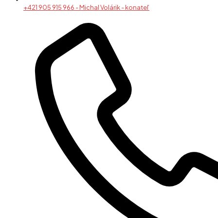
+421 905 915 966 - Michal Volárik - konateľ