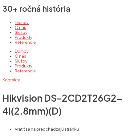
30+ ročná história
Domov
O nás
Služby
Produkty
Referencie
Domov
O nás
Služby
Produkty
Referencie
Kontakty
Hikvision DS-2CD2T26G2-
4I(2.8mm)(D)
Vrátiť sa na predchádzajú stránku