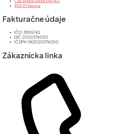
Čáčovská cesta 5404/7
905 01 Senica
Fakturačne údaje
IČO: 31105742
DIČ: 2020376050
IČ DPH: SK2020376050
Zákaznícka linka