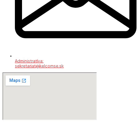
Administratíva:
sekretariat@kelcomse.sk