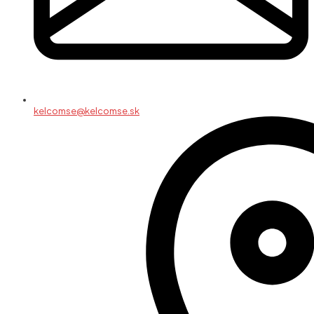
kelcomse@kelcomse.sk