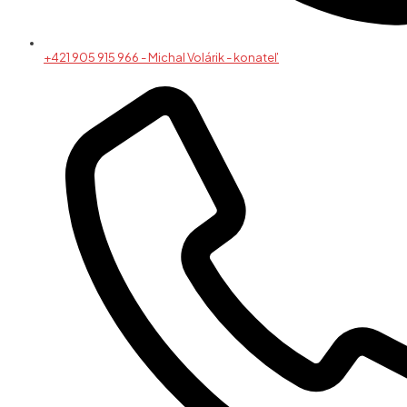
+421 905 915 966 - Michal Volárik - konateľ