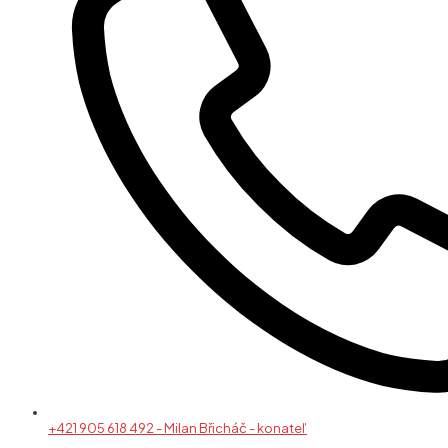
+421 905 618 492 - Milan Břicháč - konateľ