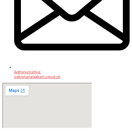
Administratíva:
sekretariat@kelcomse.sk