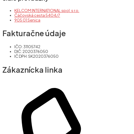
KELCOM INTERNATIONAL spol. s r.o.
Čáčovská cesta 5404/7
905 01 Senica
Fakturačne údaje
IČO: 31105742
DIČ: 2020376050
IČ DPH: SK2020376050
Zákaznícka linka