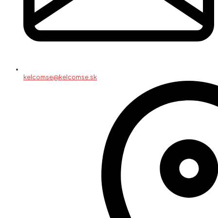
kelcomse@kelcomse.sk