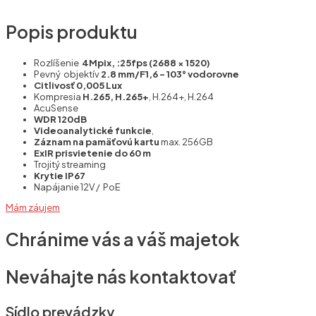
Popis produktu
Rozlíšenie
4Mpix, :25fps (2688 × 1520)
Pevný objektív
2.8 mm/F1,6 – 103° vodorovne
Citlivosť 0,005 Lux
Kompresia
H.265, H.265+
, H.264+, H.264
AcuSense
WDR 120dB
Videoanalytické funkcie
,
Záznam na pamäťovú kartu
max. 256GB
ExIR prisvietenie do 60 m
Trojitý streaming
Krytie IP67
Napájanie 12V / PoE
Mám záujem
Chránime vás a váš majetok
Neváhajte nás kontaktovať
Sídlo prevádzky