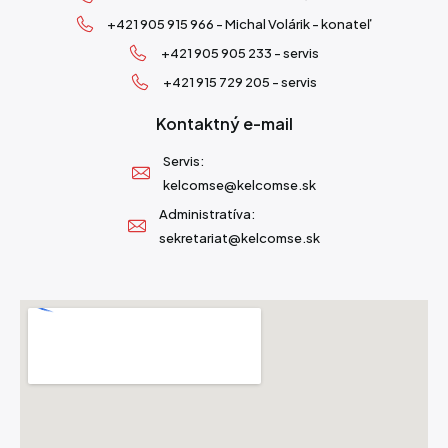
+421 905 915 966 - Michal Volárik - konateľ
+421 905 905 233 - servis
+421 915 729 205 - servis
Kontaktný e-mail
Servis:
kelcomse@kelcomse.sk
Administratíva:
sekretariat@kelcomse.sk