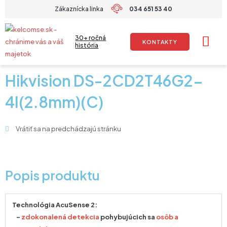
Preskočiť
Zákaznícka linka
034 651 53 40
na
obsah
30+ ročná
KONTAKTY
história
Hikvision DS-2CD2T46G2-
4I(2.8mm)(C)
Vrátiť sa na predchádzajú stránku
Popis produktu
Technológia AcuSense 2:
–
zdokonalená detekcia
pohybujúcich sa
osôb a