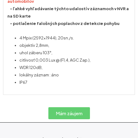
automobilov
– ľahké vyhľadávanie týchto udalostí v záznamoch v NVR a
na SD karte
– potlačenie falošných poplachov z detekcie pohybu
4 Mpix (2592×1944), 20sn./s.
objektív 2,8mm,
uhol záberu 103°,
citlivosť 0,003 Lux @ (F1,4, AGC Zap.),
WDR 120dB,
lokálny záznam : áno
IP67
Mám záujem