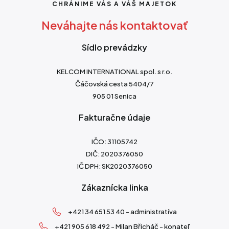
CHRÁNIME VÁS A VÁŠ MAJETOK
Neváhajte nás kontaktovať
Sídlo prevádzky
KELCOM INTERNATIONAL spol. s r.o.
Čáčovská cesta 5404/7
905 01 Senica
Fakturačne údaje
IČO: 31105742
DIČ: 2020376050
IČ DPH: SK2020376050
Zákaznícka linka
+421 34 651 53 40 - administratíva
+421 905 618 492 - Milan Břicháč - konateľ