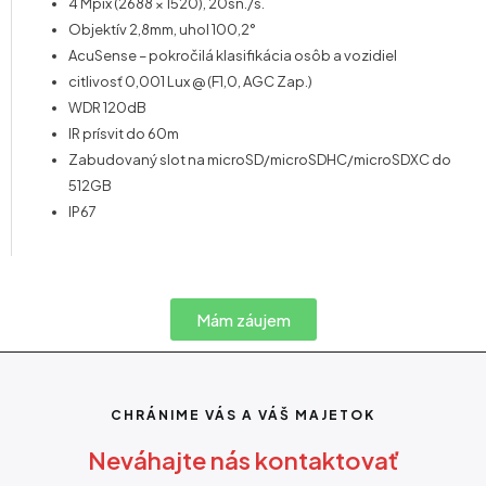
4 Mpix (
2688 × 1520
), 20sn./s.
Objektív 2,8mm
,
uhol 100,2°
AcuSense – pokročilá klasifikácia osôb a vozidiel
citlivosť 0,001 Lux @ (F1,0, AGC Zap.)
WDR 120dB
IR prísvit do 60m
Zabudovaný slot na microSD/microSDHC/microSDXC do
512GB
IP67
Mám záujem
CHRÁNIME VÁS A VÁŠ MAJETOK
Neváhajte nás kontaktovať