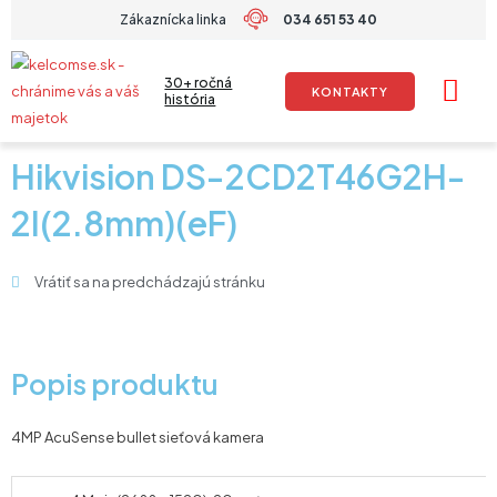
Preskočiť
Zákaznícka linka
034 651 53 40
na
obsah
30+ ročná
KONTAKTY
história
Hikvision DS-2CD2T46G2H-
2I(2.8mm)(eF)
Vrátiť sa na predchádzajú stránku
Popis produktu
4MP AcuSense bullet sieťová kamera