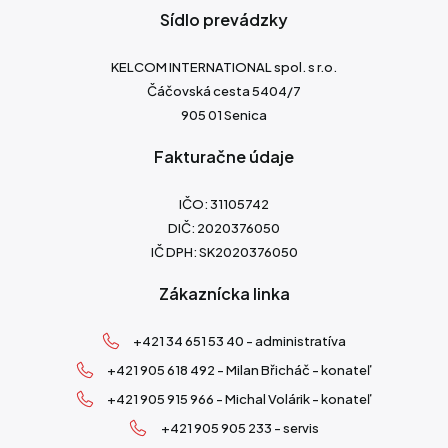
Sídlo prevádzky
KELCOM INTERNATIONAL spol. s r.o.
Čáčovská cesta 5404/7
905 01 Senica
Fakturačne údaje
IČO: 31105742
DIČ: 2020376050
IČ DPH: SK2020376050
Zákaznícka linka
+421 34 651 53 40 - administratíva
+421 905 618 492 - Milan Břicháč - konateľ
+421 905 915 966 - Michal Volárik - konateľ
+421 905 905 233 - servis