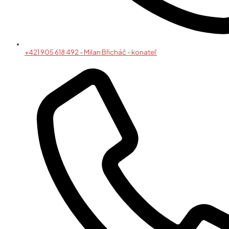
+421 905 618 492 - Milan Břicháč - konateľ