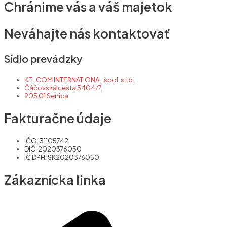
Chránime vás a váš majetok
Neváhajte nás kontaktovať
Sídlo prevádzky
KELCOM INTERNATIONAL spol. s r.o.
Čáčovská cesta 5404/7
905 01 Senica
Fakturačne údaje
IČO: 31105742
DIČ: 2020376050
IČ DPH: SK2020376050
Zákaznícka linka