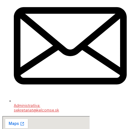
Administratíva:
sekretariat@kelcomse.sk