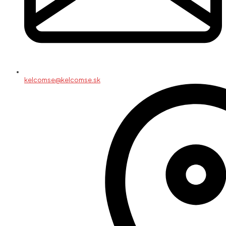
kelcomse@kelcomse.sk