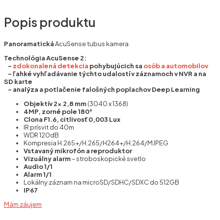
Popis produktu
Panoramatická
AcuSense tubus kamera
Technológia AcuSense 2:
–
zdokonalená detekcia
pohybujúcich sa
osôb a automobilov
– ľahké vyhľadávanie týchto udalostí v záznamoch v NVR a na
SD karte
– analýza a potlačenie falošných poplachov Deep Learning
Objektív 2x 2,8 mm
(3040 x 1368)
4MP, zorné pole 180°
Clona F1.6, citlivosť 0,003 Lux
IR prísvit do 40m
WDR 120dB
Kompresia H.265+/H.265/H264+/H.264/MJPEG
Vstavaný mikrofón a reproduktor
Vizuálny alarm
– stroboskopické svetlo
Audio 1/1
Alarm 1/1
Lokálny záznam na microSD/SDHC/SDXC do 512GB
IP67
Mám záujem