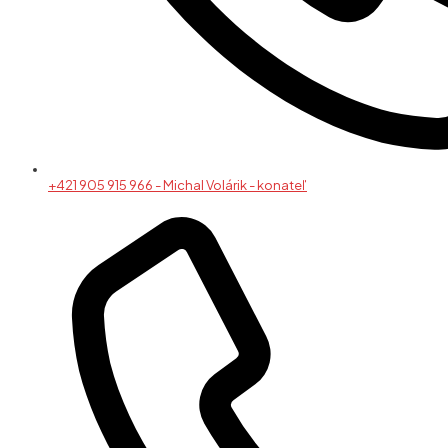
+421 905 915 966 - Michal Volárik - konateľ