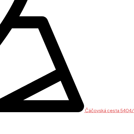
Čáčovská cesta 5404/