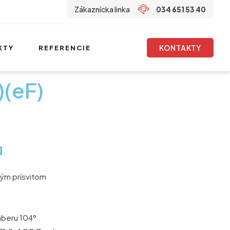
Zákaznícka linka
034 651 53 40
KONTAKTY
KTY
REFERENCIE
(eF)
u
ým prísvitom
áberu 104°