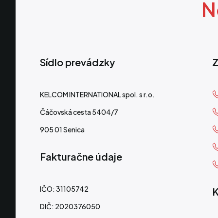
N
Sídlo prevádzky
Z
KELCOM INTERNATIONAL spol. s r.o.
Čáčovská cesta 5404/7
905 01 Senica
Fakturačne údaje
IČO: 31105742
K
DIČ: 2020376050