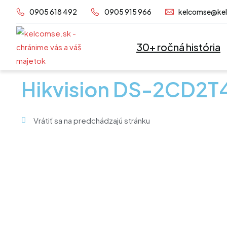
Preskočiť
0905 618 492
0905 915 966
kelcomse@ke
na
obsah
30+ ročná história
Hikvision DS-2CD2T
Vrátiť sa na predchádzajú stránku