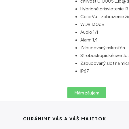
citlivosť 0,0005 Lux @ 
Hybridné prisvietenie I
ColorVu – zobrazenie ži
WDR 130dB
Audio 1/1
Alarm 1/1
Zabudovaný mikrofón
Stroboskopické svetlo a
Zabudovaný slot na mi
IP67
Mám záujem
CHRÁNIME VÁS A VÁŠ MAJETOK