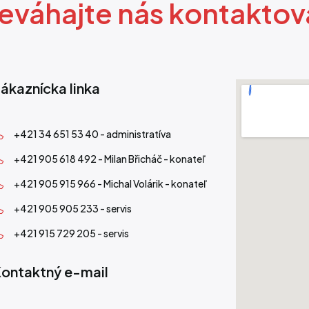
eváhajte nás kontaktov
ákaznícka linka
+421 34 651 53 40 - administratíva
+421 905 618 492 - Milan Břicháč - konateľ
+421 905 915 966 - Michal Volárik - konateľ
+421 905 905 233 - servis
+421 915 729 205 - servis
ontaktný e-mail