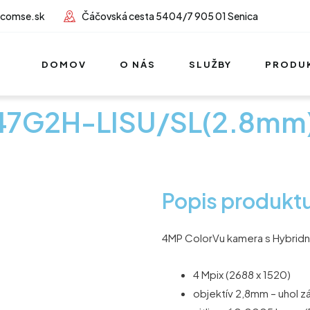
lcomse.sk
Čáčovská cesta 5404/7 905 01 Senica
DOMOV
O NÁS
SLUŽBY
PRODU
47G2H-LISU/SL(2.8mm)
Popis produkt
4MP ColorVu kamera s Hybridn
4 Mpix (2688 x 1520)
objektív 2,8mm – uhol z