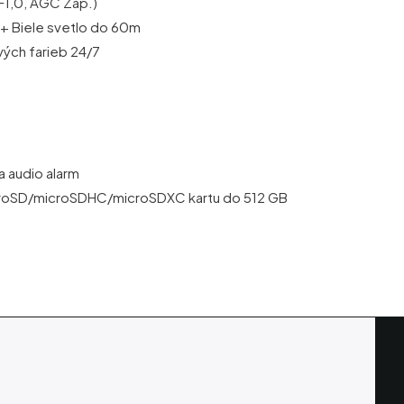
(F1,0, AGC Zap.)
R + Biele svetlo do 60m
vých farieb 24/7
 audio alarm
croSD/microSDHC/microSDXC kartu do 512 GB