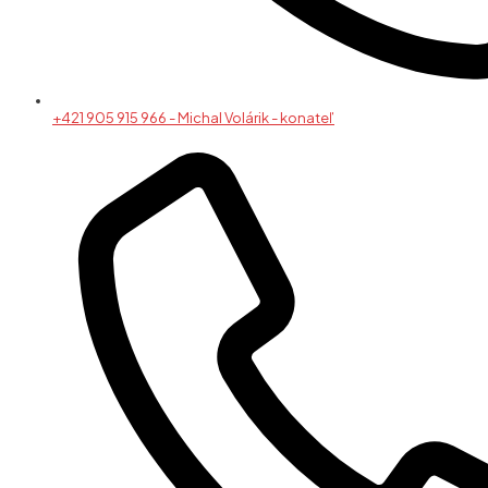
+421 905 915 966 - Michal Volárik - konateľ