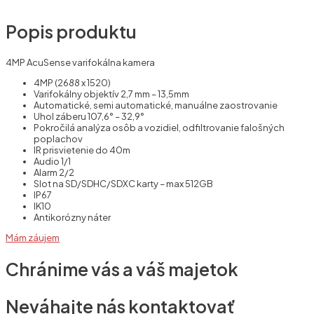
Popis produktu
4MP AcuSense varifokálna kamera
4MP (2688 x 1520)
Varifokálny objektív 2,7 mm – 13,5mm
Automatické, semi automatické, manuálne zaostrovanie
Uhol záberu 107,6° – 32,9°
Pokročilá analýza osôb a vozidiel, odfiltrovanie falošných
poplachov
IR prisvietenie do 40m
Audio 1/1
Alarm 2/2
Slot na SD/SDHC/SDXC karty – max 512GB
IP67
IK10
Antikorózny náter
Mám záujem
Chránime vás a váš majetok
Neváhajte nás kontaktovať