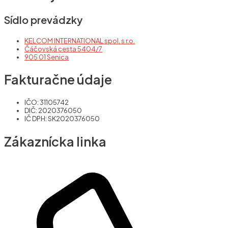
Sídlo prevádzky
KELCOM INTERNATIONAL spol. s r.o.
Čáčovská cesta 5404/7
905 01 Senica
Fakturačne údaje
IČO: 31105742
DIČ: 2020376050
IČ DPH: SK2020376050
Zákaznícka linka