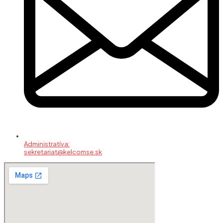
Administratíva:
sekretariat@kelcomse.sk