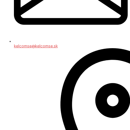
kelcomse@kelcomse.sk