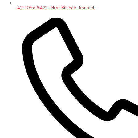
+421 905 618 492 - Milan Břicháč - konateľ