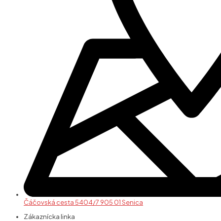
Čáčovská cesta 5404/7 905 01 Senica
Zákaznícka linka