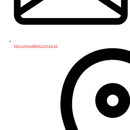
kelcomse@kelcomse.sk