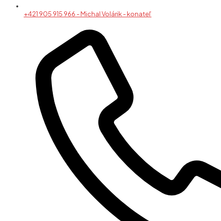
+421 905 915 966 - Michal Volárik - konateľ