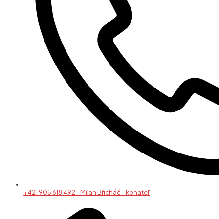
+421 905 618 492 - Milan Břicháč - konateľ