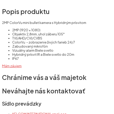
Popis produktu
2MP ColorVu mini bullet kamera s Hybridným prísvitom
2MP (1920 × 1080)
Objektív 2,8mm, uhol záberu 105°
TVI/AHD/CVI/CVBS
ColorVu – zobrazenie živých farieb 24/7
Zabudovaný mikrofón
Vizuálny alarm Biele svetlo
Hybridný prísvit IR a Biele svetlo do 20m
IP67
Mám záujem
Chránime vás a váš majetok
Neváhajte nás kontaktovať
Sídlo prevádzky
KELCOM INTERNATIONAL spol. s r.o.