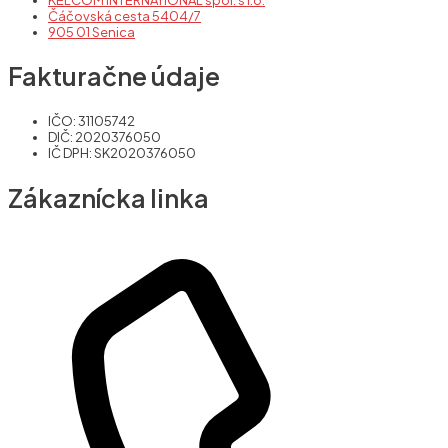
Čáčovská cesta 5404/7
905 01 Senica
Fakturačne údaje
IČO: 31105742
DIČ: 2020376050
IČ DPH: SK2020376050
Zákaznícka linka