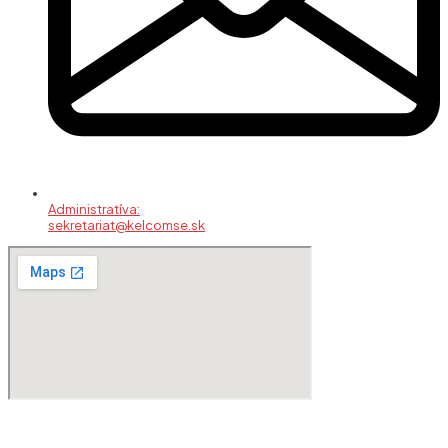
Administratíva:
sekretariat@kelcomse.sk