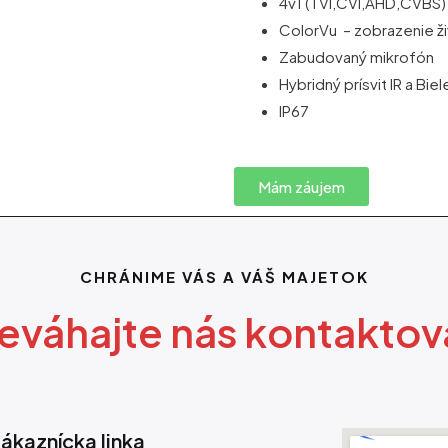
4v1 (TVI,CVI,AHD,CVBS)
ColorVu – zobrazenie ži
Zabudovaný mikrofón
Hybridný prísvit IR a Bi
IP67
Mám záujem
CHRÁNIME VÁS A VÁŠ MAJETOK
eváhajte nás kontaktov
ákaznícka linka