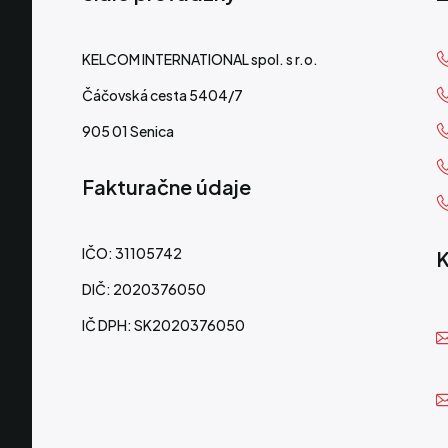
KELCOM INTERNATIONAL spol. s r.o.
Čáčovská cesta 5404/7
905 01 Senica
Fakturačne údaje
IČO: 31105742
K
DIČ: 2020376050
IČ DPH: SK2020376050