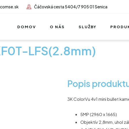
lcomse.sk
Čáčovská cesta 5404/7 905 01 Senica
DOMOV
O NÁS
SLUŽBY
PRODU
KF0T-LFS(2.8mm)
Popis produkt
3K ColorVu 4v1 mini bullet kam
5MP (2960 x 1665)
Objektív 2,8mm, uhol zá