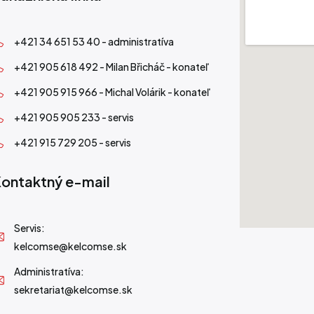
+421 34 651 53 40 - administratíva
+421 905 618 492 - Milan Břicháč - konateľ
+421 905 915 966 - Michal Volárik - konateľ
+421 905 905 233 - servis
+421 915 729 205 - servis
ontaktný e-mail
Servis:
kelcomse@kelcomse.sk
Administratíva:
sekretariat@kelcomse.sk