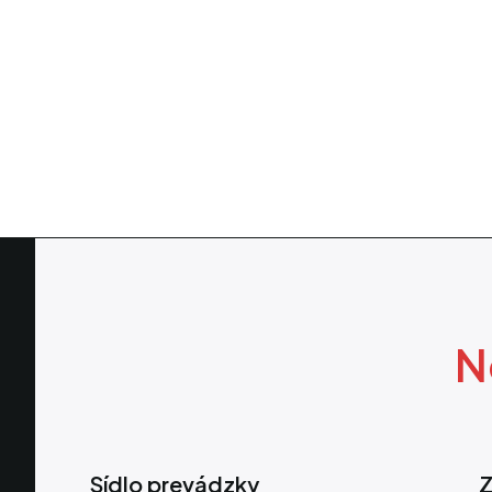
N
Sídlo prevádzky
Z