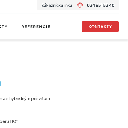
Zákaznícka linka
034 651 53 40
KONTAKTY
KTY
REFERENCIE
u
era s hybridným prísvitom
beru 110°