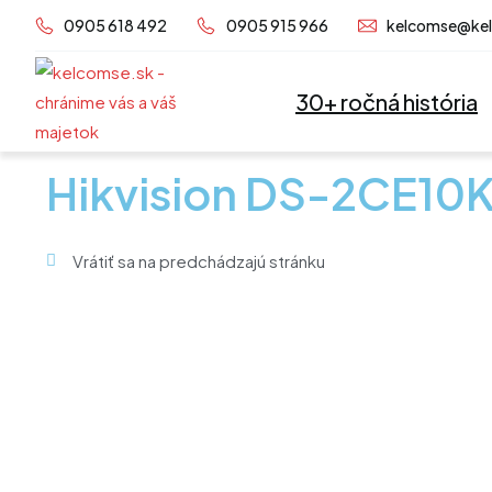
Preskočiť
0905 618 492
0905 915 966
kelcomse@ke
na
obsah
30+ ročná história
Hikvision DS-2CE10
Vrátiť sa na predchádzajú stránku