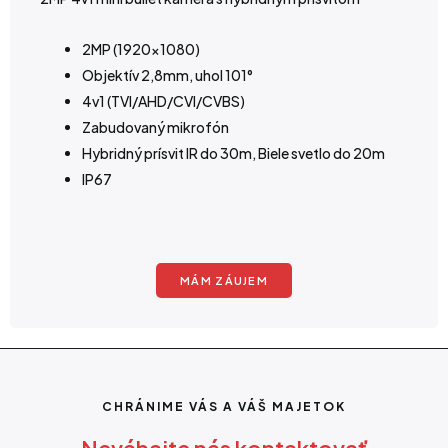
2MP (1920×1080)
Objektív 2,8mm, uhol 101°
4v1 (TVI/AHD/CVI/CVBS)
Zabudovaný mikrofón
Hybridný prísvit IR do 30m, Biele svetlo do 20m
IP67
MÁM ZÁUJEM
CHRÁNIME VÁS A VÁŠ MAJETOK
Neváhajte nás kontaktovať