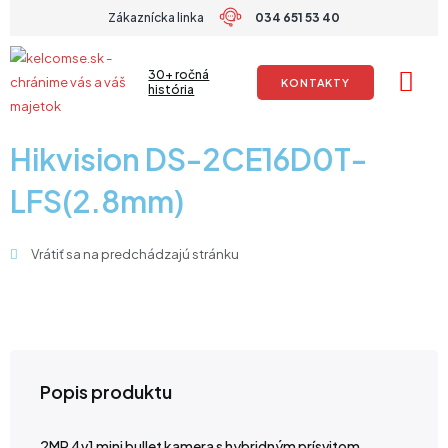
Preskočiť
Zákaznícka linka
034 651 53 40
na
obsah
30+ ročná
KONTAKTY
história
Hikvision DS-2CE16D0T-
LFS(2.8mm)
Vrátiť sa na predchádzajú stránku
Popis produktu
2MP 4v1 mini bullet kamera s hybridným prísvitom