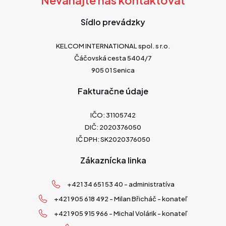
Sídlo prevádzky
KELCOM INTERNATIONAL spol. s r.o.
Čáčovská cesta 5404/7
905 01 Senica
Fakturačne údaje
IČO: 31105742
DIČ: 2020376050
IČ DPH: SK2020376050
Zákaznícka linka
+421 34 651 53 40 - administratíva
+421 905 618 492 - Milan Břicháč - konateľ
+421 905 915 966 - Michal Volárik - konateľ