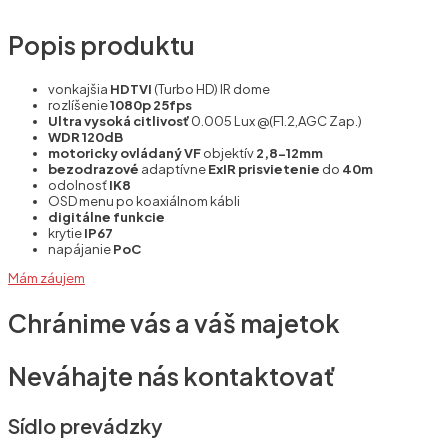
Popis produktu
vonkajšia
HDTVI
(Turbo HD) IR dome
rozlíšenie
1080p 25fps
Ultra vysoká citlivosť
0.005 Lux @(F1.2,AGC Zap.)
WDR 120dB
motoricky
ovládaný VF
objektív
2,8-12mm
bezodrazové
adaptívne
ExIR prisvietenie
do
40m
odolnosť
IK8
OSD menu po koaxiálnom kábli
digitálne funkcie
krytie
IP67
napájanie
PoC
Mám záujem
Chránime vás a váš majetok
Neváhajte nás kontaktovať
Sídlo prevádzky