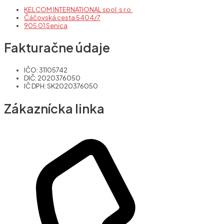
KELCOM INTERNATIONAL spol. s r.o.
Čáčovská cesta 5404/7
905 01 Senica
Fakturačne údaje
IČO: 31105742
DIČ: 2020376050
IČ DPH: SK2020376050
Zákaznícka linka