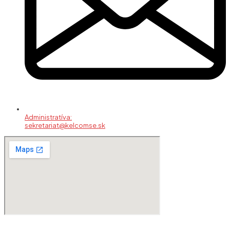
Administratíva:
sekretariat@kelcomse.sk