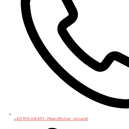
+421 905 618 492 - Milan Břicháč - konateľ