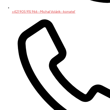
+421 905 915 966 - Michal Volárik - konateľ