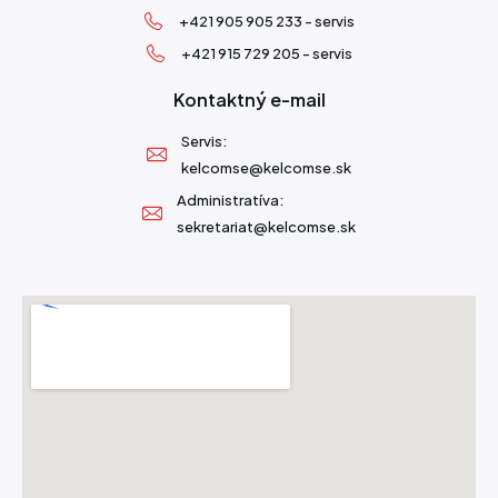
+421 905 905 233 - servis
+421 915 729 205 - servis
Kontaktný e-mail
Servis:
kelcomse@kelcomse.sk
Administratíva:
sekretariat@kelcomse.sk