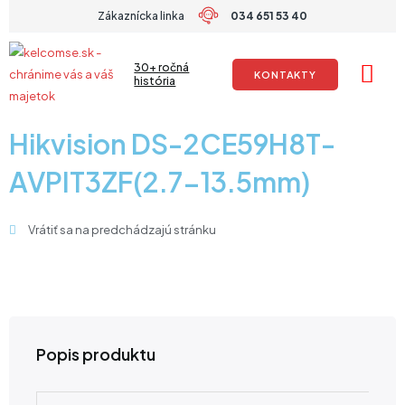
Preskočiť
Zákaznícka linka
034 651 53 40
na
obsah
30+ ročná
KONTAKTY
história
Hikvision DS-2CE59H8T-
AVPIT3ZF(2.7-13.5mm)
Vrátiť sa na predchádzajú stránku
Popis produktu