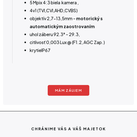
5 Mpix 4:3 biela kamera ,
4v1 (TVI,CVI,AHD,CVBS)
objektív 2,7-13,5mm –
motorický s
automatickým zaostrovaním
uhol záberu 92.3° – 29.3,
citlivosť 0,003 Lux @ (F1.2, AGC Zap.)
krytieIP67
MÁM ZÁUJEM
CHRÁNIME VÁS A VÁŠ MAJETOK