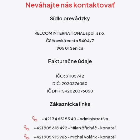
Neváhajte nás kontaktovať
Sídlo prevádzky
KELCOM INTERNATIONAL spol. s r.o.
Čáčovská cesta 5404/7
905 01 Senica
Fakturačne údaje
IČO: 31105742
DIČ: 2020376050
IČ DPH: SK2020376050
Zákaznícka linka
+421 34 651 53 40 - administratíva
+421 905 618 492 - Milan Břicháč - konateľ
+421 905 915 966 - Michal Volárik - konateľ