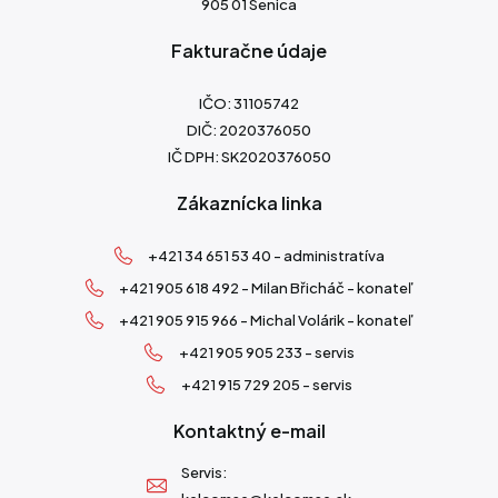
905 01 Senica
Fakturačne údaje
IČO: 31105742
DIČ: 2020376050
IČ DPH: SK2020376050
Zákaznícka linka
+421 34 651 53 40 - administratíva
+421 905 618 492 - Milan Břicháč - konateľ
+421 905 915 966 - Michal Volárik - konateľ
+421 905 905 233 - servis
+421 915 729 205 - servis
Kontaktný e-mail
Servis: