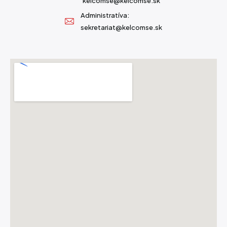
kelcomse@kelcomse.sk
Administratíva:
sekretariat@kelcomse.sk