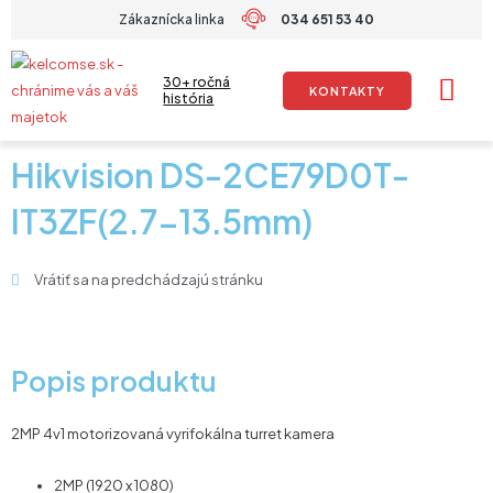
Preskočiť
Zákaznícka linka
034 651 53 40
na
obsah
30+ ročná
KONTAKTY
história
Hikvision DS-2CE79D0T-
IT3ZF(2.7-13.5mm)
Vrátiť sa na predchádzajú stránku
Popis produktu
2MP 4v1 motorizovaná vyrifokálna turret kamera
2MP (1920 x 1080)