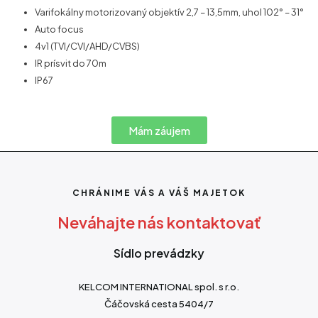
Varifokálny motorizovaný objektív 2,7 – 13,5mm, uhol 102° – 31°
Auto focus
4v1 (TVI/CVI/AHD/CVBS)
IR prísvit do 70m
IP67
Mám záujem
CHRÁNIME VÁS A VÁŠ MAJETOK
Neváhajte nás kontaktovať
Sídlo prevádzky
KELCOM INTERNATIONAL spol. s r.o.
Čáčovská cesta 5404/7