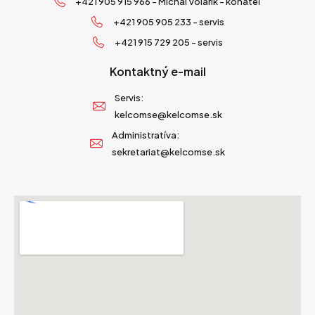
+421 905 915 966 - Michal Volárik - konateľ
+421 905 905 233 - servis
+421 915 729 205 - servis
Kontaktný e-mail
Servis:
kelcomse@kelcomse.sk
Administratíva:
sekretariat@kelcomse.sk