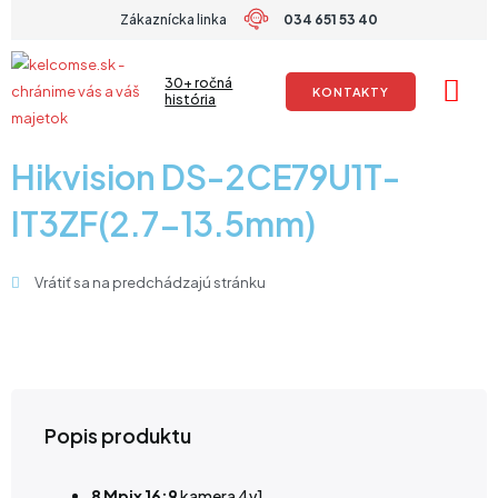
Preskočiť
Zákaznícka linka
034 651 53 40
na
obsah
30+ ročná
KONTAKTY
história
Hikvision DS-2CE79U1T-
IT3ZF(2.7-13.5mm)
Vrátiť sa na predchádzajú stránku
Popis produktu
8 Mpix 16:9
kamera 4v1,