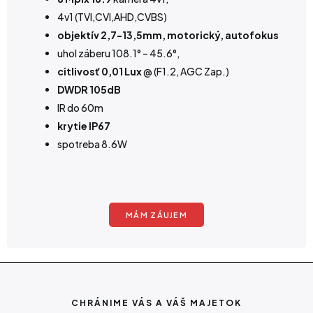
4v1 (TVI,CVI,AHD,CVBS)
objektív 2,7-13,5mm, motorický, autofokus
uhol záberu 108.1° – 45.6°,
citlivosť 0,01 Lux
@ (F1.2, AGC Zap.)
DWDR 105dB
IR do 60m
krytie IP67
spotreba 8.6W
MÁM ZÁUJEM
CHRÁNIME VÁS A VÁŠ MAJETOK