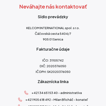
Neváhajte nás kontaktovať
Sídlo prevádzky
KELCOM INTERNATIONAL spol. s r.o.
Čáčovská cesta 5404/7
905 01 Senica
Fakturačne údaje
IČO: 31105742
DIČ: 2020376050
IČ DPH: SK2020376050
Zákaznícka linka
+421 34 651 53 40 - administratíva
+421 905 618 492 - Milan Břicháč - konateľ