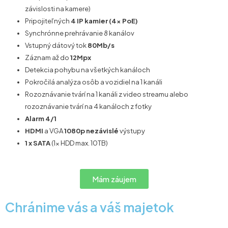
závislosti na kamere)
Pripojiteľných
4 IP kamier (4x PoE)
Synchrónne prehrávanie 8 kanálov
Vstupný dátový tok
80Mb/s
Záznam až do
12Mpx
Detekcia pohybu na všetkých kanáloch
Pokročilá analýza osôb a vozidiel na 1 kanáli
Rozoznávanie tvárí na 1 kanáli z video streamu alebo
rozoznávanie tvárí na 4 kanáloch z fotky
Alarm 4/1
HDMI
a VGA
1080p nezávislé
výstupy
1 x SATA
(1x HDD max. 10TB)
Mám záujem
Chránime vás a váš majetok