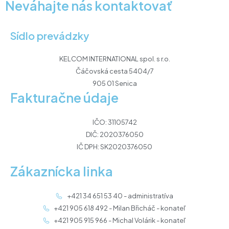
Neváhajte nás kontaktovať
Sídlo prevádzky
KELCOM INTERNATIONAL spol. s r.o.
Čáčovská cesta 5404/7
905 01 Senica
Fakturačne údaje
IČO: 31105742
DIČ: 2020376050
IČ DPH: SK2020376050
Zákaznícka linka
+421 34 651 53 40 - administratíva
+421 905 618 492 - Milan Břicháč - konateľ
+421 905 915 966 - Michal Volárik - konateľ