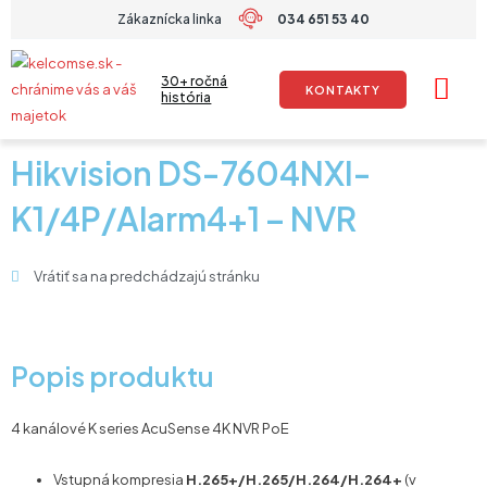
Preskočiť
Zákaznícka linka
034 651 53 40
na
obsah
30+ ročná
KONTAKTY
história
Hikvision DS-7604NXI-
K1/4P/Alarm4+1 – NVR
Vrátiť sa na predchádzajú stránku
Popis produktu
4 kanálové K series AcuSense 4K NVR PoE
Vstupná kompresia
H.265+/H.265/H.264/H.264+
(v