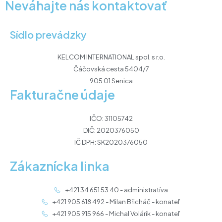
Neváhajte nás kontaktovať
Sídlo prevádzky
KELCOM INTERNATIONAL spol. s r.o.
Čáčovská cesta 5404/7
905 01 Senica
Fakturačne údaje
IČO: 31105742
DIČ: 2020376050
IČ DPH: SK2020376050
Zákaznícka linka
+421 34 651 53 40 - administratíva
+421 905 618 492 - Milan Břicháč - konateľ
+421 905 915 966 - Michal Volárik - konateľ