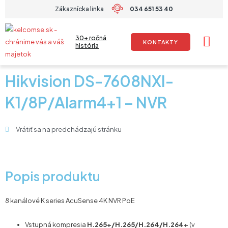
Preskočiť
Zákaznícka linka
034 651 53 40
na
obsah
30+ ročná
KONTAKTY
história
Hikvision DS-7608NXI-
K1/8P/Alarm4+1 – NVR
Vrátiť sa na predchádzajú stránku
Popis produktu
8 kanálové K series AcuSense 4K NVR PoE
Vstupná kompresia
H.265+/H.265/H.264/H.264+
(v