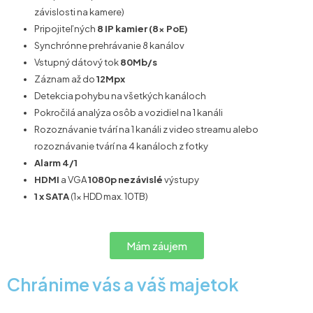
závislosti na kamere)
Pripojiteľných
8 IP kamier (8x PoE)
Synchrónne prehrávanie 8 kanálov
Vstupný dátový tok
80Mb/s
Záznam až do
12Mpx
Detekcia pohybu na všetkých kanáloch
Pokročilá analýza osôb a vozidiel na 1 kanáli
Rozoznávanie tvárí na 1 kanáli z video streamu alebo
rozoznávanie tvárí na 4 kanáloch z fotky
Alarm 4/1
HDMI
a VGA
1080p nezávislé
výstupy
1 x SATA
(1x HDD max. 10TB)
Mám záujem
Chránime vás a váš majetok