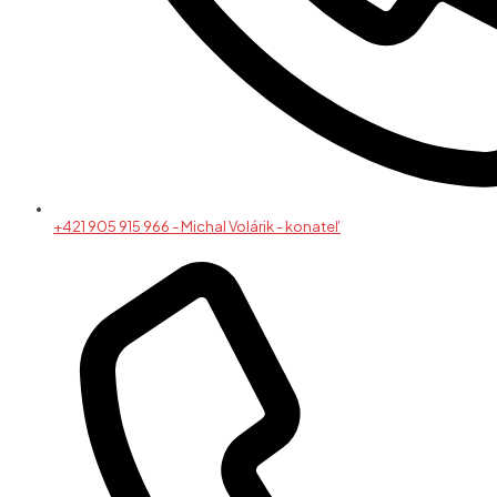
+421 905 915 966 - Michal Volárik - konateľ