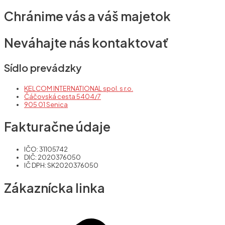
Chránime vás a váš majetok
Neváhajte nás kontaktovať
Sídlo prevádzky
KELCOM INTERNATIONAL spol. s r.o.
Čáčovská cesta 5404/7
905 01 Senica
Fakturačne údaje
IČO: 31105742
DIČ: 2020376050
IČ DPH: SK2020376050
Zákaznícka linka