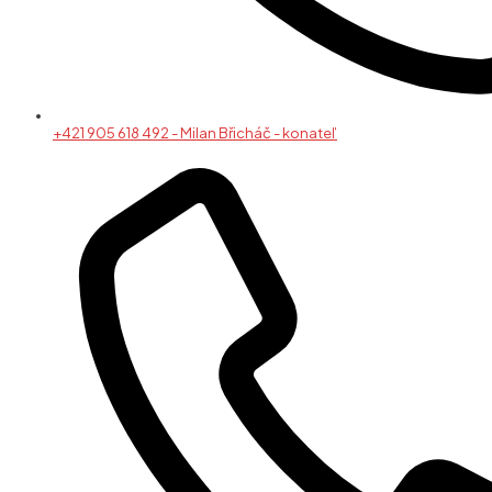
+421 905 618 492 - Milan Břicháč - konateľ