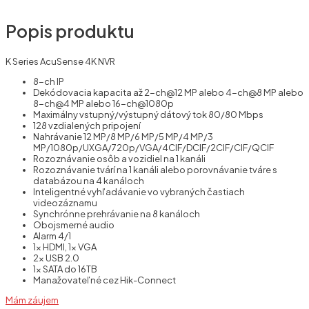
Popis produktu
K Series AcuSense 4K NVR
8-ch IP
Dekódovacia kapacita až 2-ch@12 MP alebo 4-ch@8 MP alebo
8-ch@4 MP alebo 16-ch@1080p
Maximálny vstupný/výstupný dátový tok 80/80 Mbps
128 vzdialených pripojení
Nahrávanie 12 MP/8 MP/6 MP/5 MP/4 MP/3
MP/1080p/UXGA/720p/VGA/4CIF/DCIF/2CIF/CIF/QCIF
Rozoznávanie osôb a vozidiel na 1 kanáli
Rozoznávanie tvárí na 1 kanáli alebo porovnávanie tváre s
databázou na 4 kanáloch
Inteligentné vyhľadávanie vo vybraných častiach
videozáznamu
Synchrónne prehrávanie na 8 kanáloch
Obojsmerné audio
Alarm 4/1
1x HDMI, 1x VGA
2x USB 2.0
1x SATA do 16TB
Manažovateľné cez Hik-Connect
Mám záujem