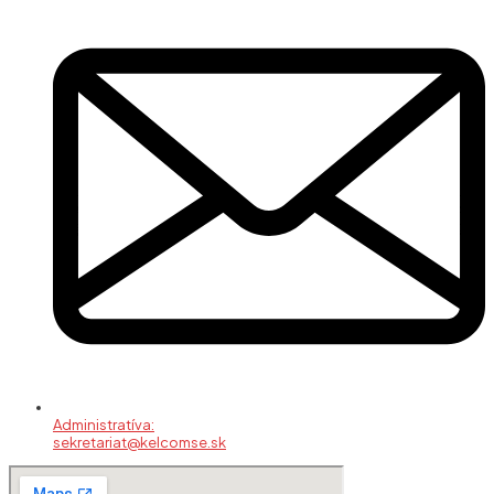
Administratíva:
sekretariat@kelcomse.sk