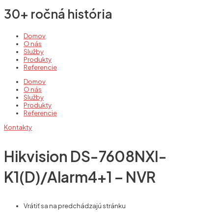
30+ ročná história
Domov
O nás
Služby
Produkty
Referencie
Domov
O nás
Služby
Produkty
Referencie
Kontakty
Hikvision DS-7608NXI-
K1(D)/Alarm4+1 – NVR
Vrátiť sa na predchádzajú stránku