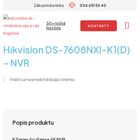
Preskočiť
Zákaznícka linka
034 651 53 40
na
obsah
30+ ročná
KONTAKTY
história
Hikvision DS-7608NXI-K1(D)
– NVR
Vrátiť sa na predchádzajú stránku
Popis produktu
K Series AcuSense 4K NVR