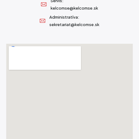
Servis:
kelcomse@kelcomse.sk
Administratíva:
sekretariat@kelcomse.sk