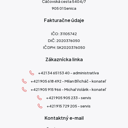
Čáčovská cesta 5404/7
905 01 Senica
Fakturačne údaje
IČO: 31105742
DIČ: 2020376050
IČ DPH: SK2020376050
Zákaznícka linka
+421 34 651 53 40 - administratíva
+421 905 618 492 - Milan Břicháč - konateľ
+421 905 915 966 - Michal Volárik - konateľ
+421 905 905 233 - servis
+421 915 729 205 - servis
Kontaktný e-mail