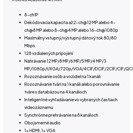
8-ch IP
Dekódovacia kapacita až 2-ch@12 MP alebo 4-
ch@8 MP alebo 8-ch@4 MP alebo 16-ch@1080p
Maximálny vstupný/výstupný dátový tok 80/80
Mbps
128 vzdialených pripojení
Nahrávanie 12 MP/8 MP/6 MP/5 MP/4 MP/3
MP/1080p/UXGA/720p/VGA/4CIF/DCIF/2CIF/CIF/QC
Rozoznávanie osôb a vozidiel na 1 kanáli
Rozoznávanie tvárí na 1 kanáli alebo porovnávanie
tváre s databázou na 4 kanáloch
Inteligentné vyhľadávanie vo vybraných častiach
videozáznamu
Synchrónne prehrávanie na 8 kanáloch
Obojsmerné audio
1x HDMI, 1x VGA