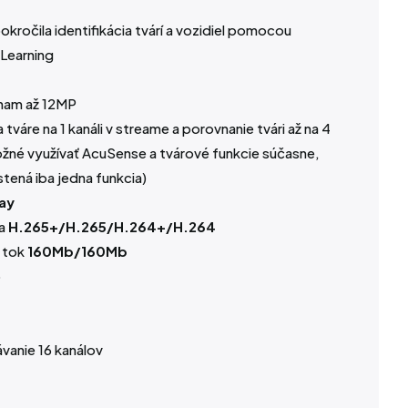
ročila identifikácia tvárí a vozidiel pomocou
Learning
znam až 12MP
tváre na 1 kanáli v streame a porovnanie tvári až na 4
ožné využívať AcuSense a tvárové funkcie súčasne,
tená iba jedna funkcia)
lay
a
H.265+/H.265/H.264+/H.264
 tok
160Mb/160Mb
p
vanie 16 kanálov