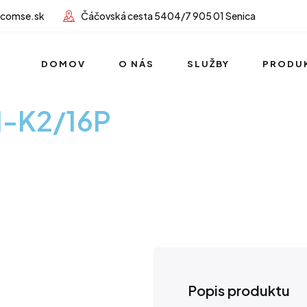
lcomse.sk
Čáčovská cesta 5404/7 905 01 Senica
DOMOV
O NÁS
SLUŽBY
PRODU
I-K2/16P
Popis produktu