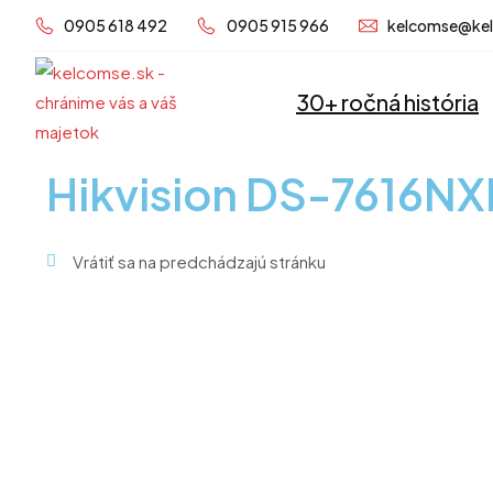
Preskočiť
0905 618 492
0905 915 966
kelcomse@ke
na
obsah
30+ ročná história
Hikvision DS-7616NX
Vrátiť sa na predchádzajú stránku