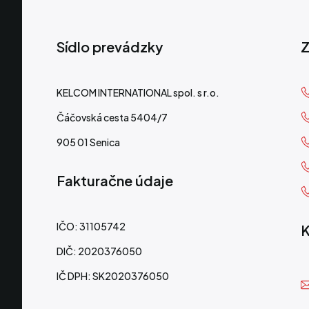
Sídlo prevádzky
Z
KELCOM INTERNATIONAL spol. s r.o.
Čáčovská cesta 5404/7
905 01 Senica
Fakturačne údaje
IČO: 31105742
K
DIČ: 2020376050
IČ DPH: SK2020376050