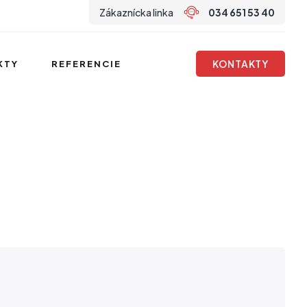
Zákaznícka linka
034 651 53 40
KONTAKTY
KTY
REFERENCIE