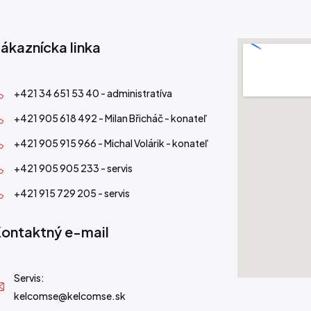
ákaznícka linka
+421 34 651 53 40 - administratíva
+421 905 618 492 - Milan Břicháč - konateľ
+421 905 915 966 - Michal Volárik - konateľ
+421 905 905 233 - servis
+421 915 729 205 - servis
ontaktný e-mail
Servis:
kelcomse@kelcomse.sk