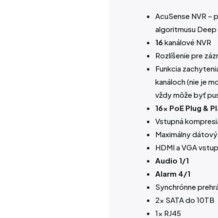
AcuSense NVR – pok
algoritmusu Deep 
16
kanálové NVR
Rozlíšenie pre zá
Funkcia zachytenia 
kanáloch (nie je m
vždy môže byť pus
16x PoE Plug & P
Vstupná kompresi
Maximálny dátový
HDMI a VGA vstu
Audio 1/1
Alarm 4/1
Synchrónne prehrá
2x SATA do 10TB
1x RJ45