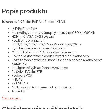
Popis produktu
16 kanálové K Series PoE AcuSense 4K NVR
16 IP PoE kanálov
Maximálny vstupný/výstupný dátový tok 160Mb/160Mb
HDMI(4K), VGA, CVBS výstup
Rozlíšenie pre záznam
12MP/8MP/6MP/5MP/4MP/3MP/1080p/720p
Synchrónne prehrávanie 16 kanálov
Motion Detection 2.0 na všetkých kanáloch
Pokročilá klasifikácia osôb a vozidiel na 2 kanáloch
Rozoznávanie tváre na 1 kanáli z videa alebo na 4 kanáloch z
obrázkov
Inteligentné vyhľadávanie v zázname
2x SATA HDD do 16TB
Podpora VCA
1x RJ45
2x USB 2.0
Audio výstup (obojsmerná komunikácia)
Alarm 4/1
Mám záujem