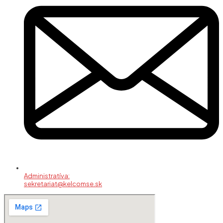
Administratíva:
sekretariat@kelcomse.sk