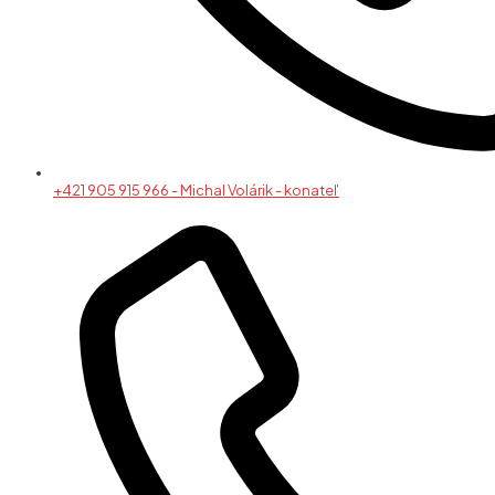
+421 905 915 966 - Michal Volárik - konateľ