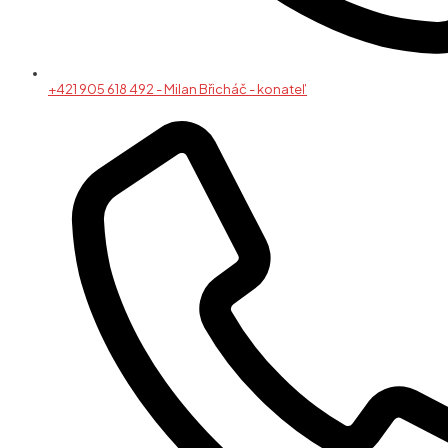
+421 905 618 492 - Milan Břicháč - konateľ