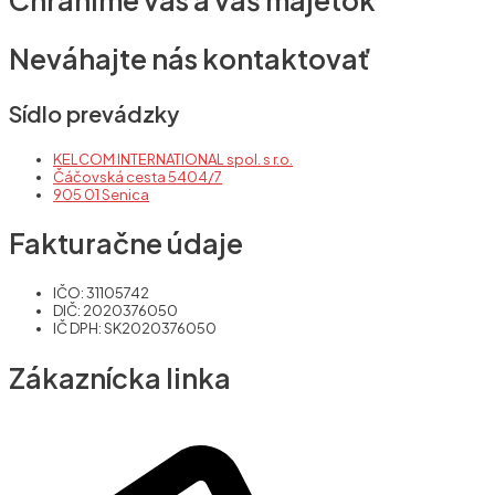
Chránime vás a váš majetok
Neváhajte nás kontaktovať
Sídlo prevádzky
KELCOM INTERNATIONAL spol. s r.o.
Čáčovská cesta 5404/7
905 01 Senica
Fakturačne údaje
IČO: 31105742
DIČ: 2020376050
IČ DPH: SK2020376050
Zákaznícka linka