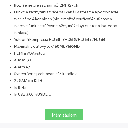
Rozlíšenie pre záznam až 12MP (2-ch)
Funkcia zachytenia tváre na 1 kanáli v streame a porovnanie
tvári až na 4 kanáloch (nie je možné využívať AcuSense a
tvárové funkcie súčasne, vždy môže byť pustená iba jedna
funkcia)
Vstupná kompresia
H.265+/H.265/H.264+/H.264
Maximálny dátový tok
160Mb/160Mb
HDMI a VGA vstup
Audio 1/1
Alarm 4/1
Synchrónne prehrávanie 16 kanálov
2x SATA do 10TB
1x RJ45
1x USB 3.0, 1x USB 2.0
Mám záujem