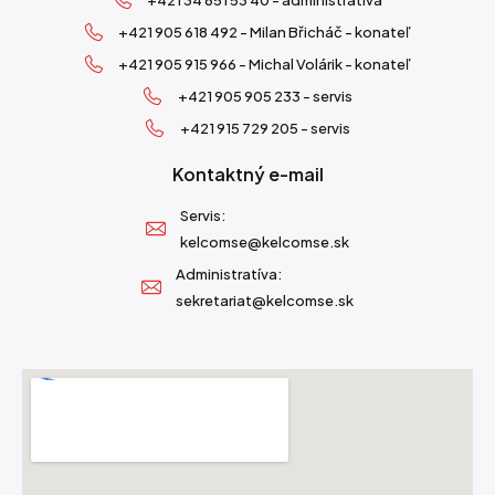
+421 905 618 492 - Milan Břicháč - konateľ
+421 905 915 966 - Michal Volárik - konateľ
+421 905 905 233 - servis
+421 915 729 205 - servis
Kontaktný e-mail
Servis:
kelcomse@kelcomse.sk
Administratíva:
sekretariat@kelcomse.sk