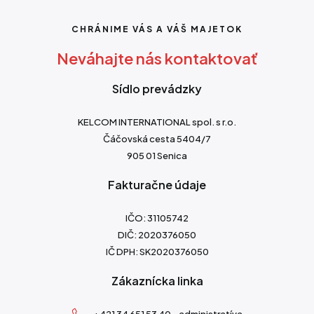
CHRÁNIME VÁS A VÁŠ MAJETOK
Neváhajte nás kontaktovať
Sídlo prevádzky
KELCOM INTERNATIONAL spol. s r.o.
Čáčovská cesta 5404/7
905 01 Senica
Fakturačne údaje
IČO: 31105742
DIČ: 2020376050
IČ DPH: SK2020376050
Zákaznícka linka
+421 34 651 53 40 - administratíva