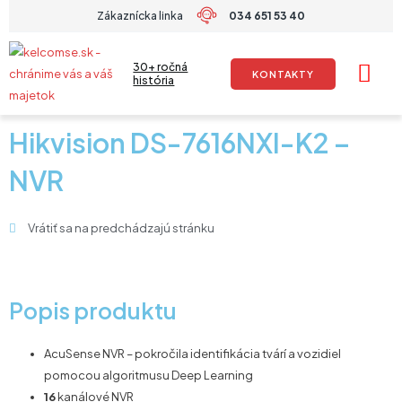
Preskočiť
Zákaznícka linka
034 651 53 40
na
obsah
30+ ročná
KONTAKTY
história
Hikvision DS-7616NXI-K2 –
NVR
Vrátiť sa na predchádzajú stránku
Popis produktu
AcuSense NVR – pokročila identifikácia tvárí a vozidiel
pomocou algoritmusu Deep Learning
16
kanálové NVR