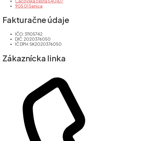
Čáčovská cesta 5404/7
905 01 Senica
Fakturačne údaje
IČO: 31105742
DIČ: 2020376050
IČ DPH: SK2020376050
Zákaznícka linka