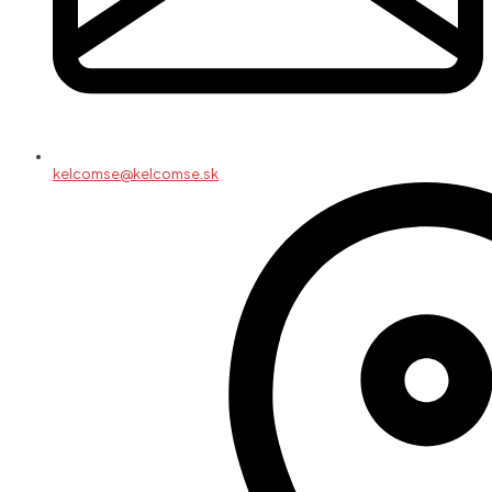
kelcomse@kelcomse.sk