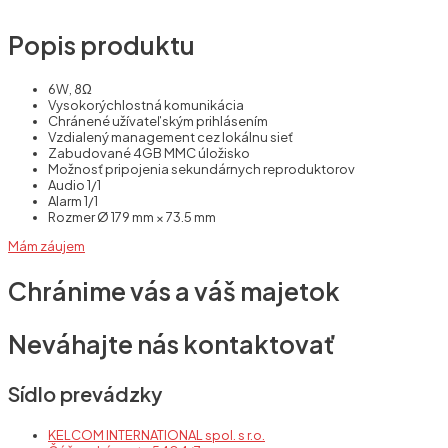
Popis produktu
6W, 8Ω
Vysokorýchlostná komunikácia
Chránené užívateľským prihlásením
Vzdialený management cez lokálnu sieť
Zabudované 4GB MMC úložisko
Možnosť pripojenia sekundárnych reproduktorov
Audio 1/1
Alarm 1/1
Rozmer Ø 179 mm × 73.5 mm
Mám záujem
Chránime vás a váš majetok
Neváhajte nás kontaktovať
Sídlo prevádzky
KELCOM INTERNATIONAL spol. s r.o.