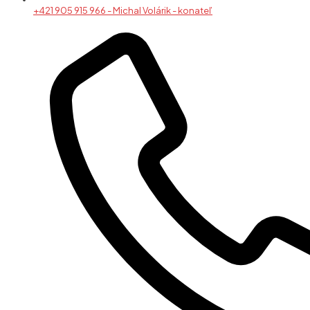
+421 905 915 966 - Michal Volárik - konateľ