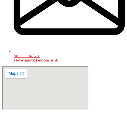
Administratíva:
sekretariat@kelcomse.sk