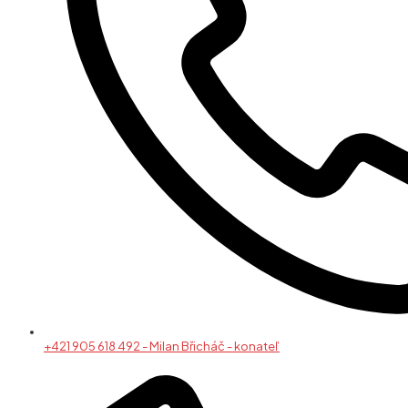
+421 905 618 492 - Milan Břicháč - konateľ