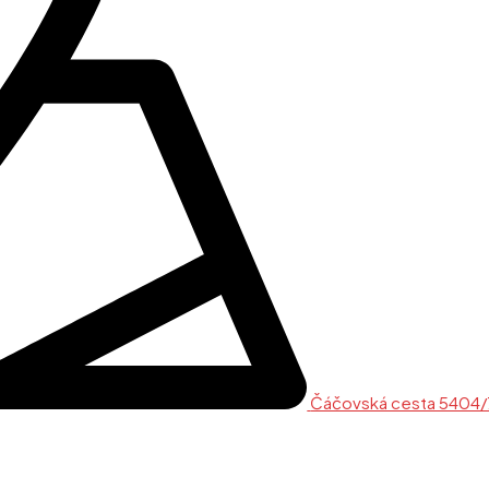
Čáčovská cesta 5404/