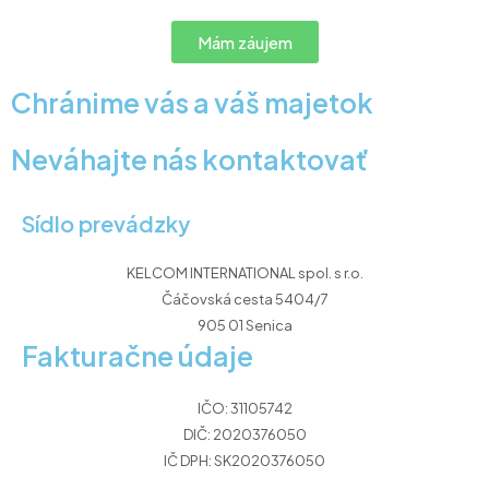
Mám záujem
Chránime vás a váš majetok
Neváhajte nás kontaktovať
Sídlo prevádzky
KELCOM INTERNATIONAL spol. s r.o.
Čáčovská cesta 5404/7
905 01 Senica
Fakturačne údaje
IČO: 31105742
DIČ: 2020376050
IČ DPH: SK2020376050