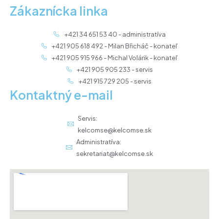
Zákaznícka linka
+421 34 651 53 40 - administratíva
+421 905 618 492 - Milan Břicháč - konateľ
+421 905 915 966 - Michal Volárik - konateľ
+421 905 905 233 - servis
+421 915 729 205 - servis
Kontaktný e-mail
Servis:
kelcomse@kelcomse.sk
Administratíva:
sekretariat@kelcomse.sk