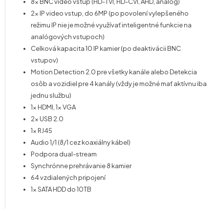
8x BNC video vstup (HD-TVI, HD-CVI, AHD, analog)
2x IP video vstup, do 6MP (po povolení vylepšeného
režimu IP nie je možné využívať inteligentné funkcie na
analógových vstupoch)
Celková kapacita 10 IP kamier (po deaktivácii BNC
vstupov)
Motion Detection 2.0 pre všetky kanále alebo Detekcia
osôb a vozidiel pre 4 kanály (vždy je možné mať aktívnu iba
jednu službu)
1x HDMI, 1x VGA
2x USB 2.0
1x RJ45
Audio 1/1 (8/1 cez koaxiálny kábel)
Podpora dual-stream
Synchrónne prehrávanie 8 kamier
64 vzdialených pripojení
1x SATA HDD do 10TB