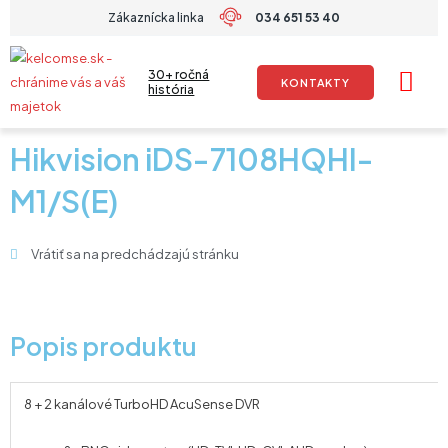
Preskočiť
Zákaznícka linka
034 651 53 40
na
obsah
30+ ročná
KONTAKTY
história
Hikvision iDS-7108HQHI-
M1/S(E)
Vrátiť sa na predchádzajú stránku
Popis produktu
8 + 2 kanálové TurboHD AcuSense DVR