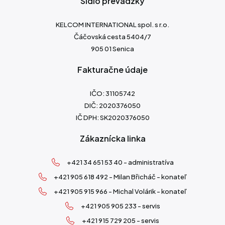
Sídlo prevádzky
KELCOM INTERNATIONAL spol. s r.o.
Čáčovská cesta 5404/7
905 01 Senica
Fakturačne údaje
IČO: 31105742
DIČ: 2020376050
IČ DPH: SK2020376050
Zákaznícka linka
+421 34 651 53 40 - administratíva
+421 905 618 492 - Milan Břicháč - konateľ
+421 905 915 966 - Michal Volárik - konateľ
+421 905 905 233 - servis
+421 915 729 205 - servis