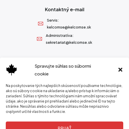
Kontaktný e-mail
Servis:
kelcomse@kelcomse.sk
Administratíva:
sekretariat@kelcomse.sk
Spravujte súhlas so súbormi
cookie
Na poskytovanie tých najlepších skúseností používame technológie,
ako sú súbory cookie na ukladanie a/alebo prístup k informáciám o
zariadení. Súhlas s týmito technológiami nám umožní spracovávať
údaje, ako je správanie pri prehliadaní alebo jedinečné ID na tejto
stránke. Nesúhlas alebo odvolanie súhlasu môže nepriaznivo
ovplyvniť určité vlastnosti a funkcie.
PRIJAŤ