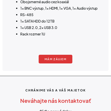
Obojsmerné audio cez koaxiál
1x BNC výstup, 1x HDMI, 1x VGA, 1x Audio výstup
RS-485
1x SATA HDD do 12TB
1x USB 2.0, 2x USB 3.0
Rack rozmer 1U
MÁM ZÁUJEM
CHRÁNIME VÁS A VÁŠ MAJETOK
Neváhajte nás kontaktovať