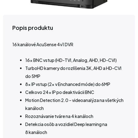
Popis produktu
16 kanálové AcuSense 4v1 DVR
16x BNC vstup (HD-TVI, Analog, AHD, HD-CVI)
TurboHD kamery do rozlíšenia 3K, AHD a HD-CVI
do 5MP
8x IP vstup (2x v Enchanced móde) do 6MP
Celkovo 24x IP po deaktivácii BNC
Motion Detection 2.0 – videoanalýza na všetkých
kanáloch
Rozoznávanie tváre na 4 kanáloch
Detekcia osôb a vozidiel Deep learning na
8 kanáloch