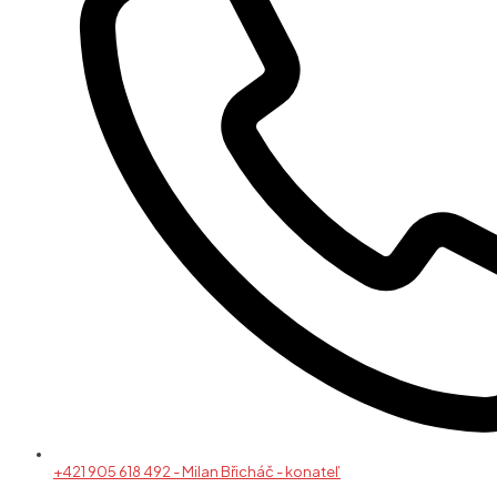
+421 905 618 492 - Milan Břicháč - konateľ