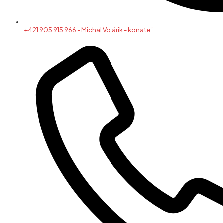
+421 905 915 966 - Michal Volárik - konateľ