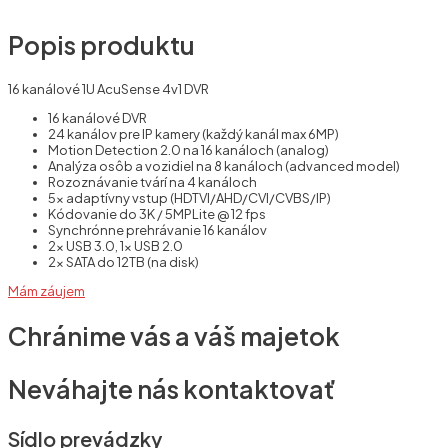
Popis produktu
16 kanálové 1U AcuSense 4v1 DVR
16 kanálové DVR
24 kanálov pre IP kamery (každý kanál max 6MP)
Motion Detection 2.0 na 16 kanáloch (analog)
Analýza osôb a vozidiel na 8 kanáloch (advanced model)
Rozoznávanie tvárí na 4 kanáloch
5x adaptívny vstup (HDTVI/AHD/CVI/CVBS/IP)
Kódovanie do 3K / 5MPLite @ 12 fps
Synchrónne prehrávanie 16 kanálov
2x USB 3.0, 1x USB 2.0
2x SATA do 12TB (na disk)
Mám záujem
Chránime vás a váš majetok
Neváhajte nás kontaktovať
Sídlo prevádzky