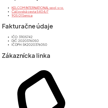
KELCOM INTERNATIONAL spol. s r.o.
Čáčovská cesta 5404/7
905 01 Senica
Fakturačne údaje
IČO: 31105742
DIČ: 2020376050
IČ DPH: SK2020376050
Zákaznícka linka