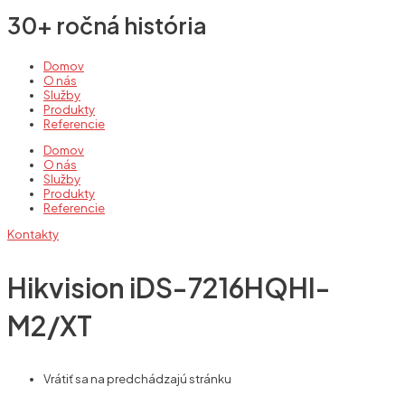
30+ ročná história
Domov
O nás
Služby
Produkty
Referencie
Domov
O nás
Služby
Produkty
Referencie
Kontakty
Hikvision iDS-7216HQHI-
M2/XT
Vrátiť sa na predchádzajú stránku