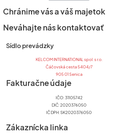
Chránime vás a váš majetok
Neváhajte nás kontaktovať
Sídlo prevádzky
KELCOM INTERNATIONAL spol. s r.o.
Čáčovská cesta 5404/7
905 01 Senica
Fakturačne údaje
IČO: 31105742
DIČ: 2020376050
IČ DPH: SK2020376050
Zákaznícka linka