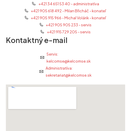
+421 34 651 53 40 - administratíva
+421 905 618 492 - Milan Břicháč - konateľ
+421 905 915 966 - Michal Volárik - konateľ
+421 905 905 233 - servis
+421 915 729 205 - servis
Kontaktný e-mail
Servis:
kelcomse@kelcomse.sk
Administratíva:
sekretariat@kelcomse.sk