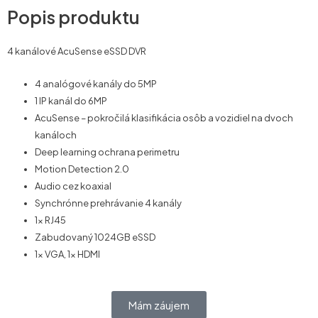
Popis produktu
4 kanálové AcuSense eSSD DVR
4 analógové kanály do 5MP
1 IP kanál do 6MP
AcuSense – pokročilá klasifikácia osôb a vozidiel na dvoch
kanáloch
Deep learning ochrana perimetru
Motion Detection 2.0
Audio cez koaxial
Synchrónne prehrávanie 4 kanály
1x RJ45
Zabudovaný 1024GB eSSD
1x VGA, 1x HDMI
Mám záujem