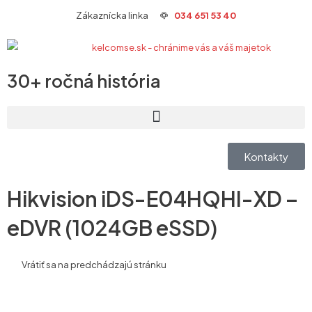
Preskočiť
Zákaznícka linka
034 651 53 40
na
obsah
30+ ročná história
Kontakty
Hikvision iDS-E04HQHI-XD –
eDVR (1024GB eSSD)
Vrátiť sa na predchádzajú stránku