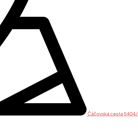
Čáčovská cesta 5404/