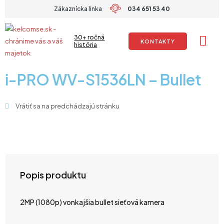
Preskočiť
Zákaznícka linka
034 651 53 40
na
obsah
30+ ročná
KONTAKTY
história
i-PRO WV-S1536LN – Bullet
Vrátiť sa na predchádzajú stránku
Popis produktu
2MP (1080p) vonkajšia bullet sieťová kamera