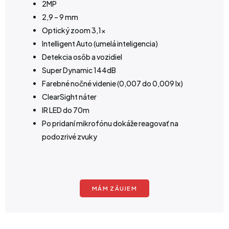
2MP
2,9 – 9 mm
Optický zoom 3,1x
Intelligent Auto (umelá inteligencia)
Detekcia osôb a vozidiel
Super Dynamic 144dB
Farebné nočné videnie (0,007 do 0,009 lx)
ClearSight náter
IR LED do 70m
Po pridaní mikrofónu dokáže reagovať na
podozrivé zvuky
MÁM ZÁUJEM