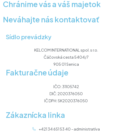
Chránime vás a váš majetok
Neváhajte nás kontaktovať
Sídlo prevádzky
KELCOM INTERNATIONAL spol. s r.o.
Čáčovská cesta 5404/7
905 01 Senica
Fakturačne údaje
IČO: 31105742
DIČ: 2020376050
IČ DPH: SK2020376050
Zákaznícka linka
+421 34 651 53 40 - administratíva