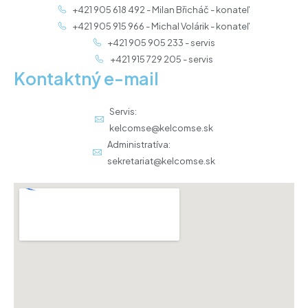
+421 905 618 492 - Milan Břicháč - konateľ
+421 905 915 966 - Michal Volárik - konateľ
+421 905 905 233 - servis
+421 915 729 205 - servis
Kontaktný e-mail
Servis:
kelcomse@kelcomse.sk
Administratíva:
sekretariat@kelcomse.sk