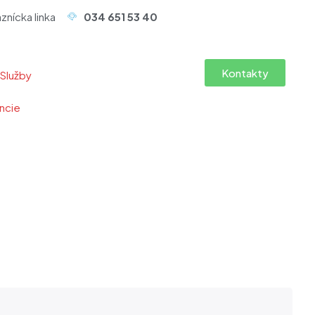
znícka linka
034 651 53 40
Kontakty
Služby
ncie