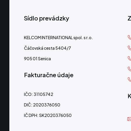
Sídlo prevádzky
Z
KELCOM INTERNATIONAL spol. s r.o.
Čáčovská cesta 5404/7
905 01 Senica
Fakturačne údaje
IČO: 31105742
K
DIČ: 2020376050
IČ DPH: SK2020376050