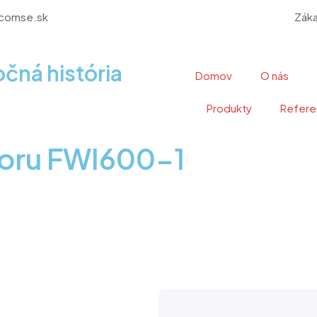
comse.sk
Záka
očná história
Domov
O nás
Produkty
Refere
boru FWI600-1