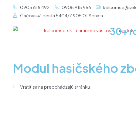
Preskočiť
0905 618 492
0905 915 966
kelcomse@kel
na
Čáčovská cesta 5404/7 905 01 Senica
obsah
30+ r
Modul hasičského z
Vrátiť sa na predchádzajú stránku