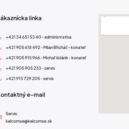
ákaznícka linka
+421 34 651 53 40 - administratíva
+421 905 618 492 - Milan Břicháč - konateľ
+421 905 915 966 - Michal Volárik - konateľ
+421 905 905 233 - servis
+421 915 729 205 - servis
ontaktný e-mail
Servis:
kelcomse@kelcomse.sk