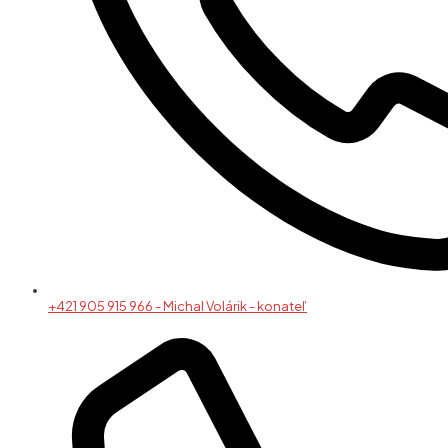
+421 905 915 966 - Michal Volárik - konateľ