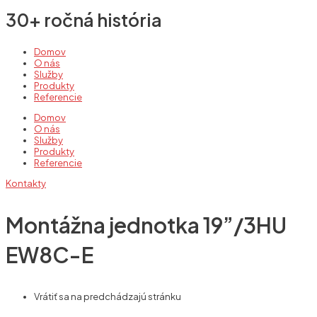
30+ ročná história
Domov
O nás
Služby
Produkty
Referencie
Domov
O nás
Služby
Produkty
Referencie
Kontakty
Montážna jednotka 19”/3HU
EW8C-E
Vrátiť sa na predchádzajú stránku