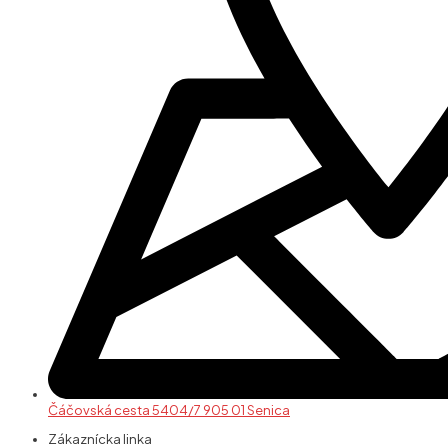
Čáčovská cesta 5404/7 905 01 Senica
Zákaznícka linka