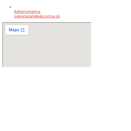
Administratíva:
sekretariat@kelcomse.sk