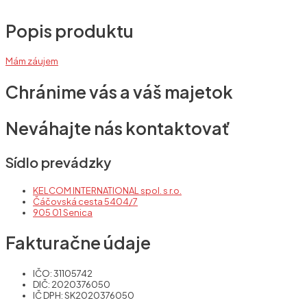
Popis produktu
Mám záujem
Chránime vás a váš majetok
Neváhajte nás kontaktovať
Sídlo prevádzky
KELCOM INTERNATIONAL spol. s r.o.
Čáčovská cesta 5404/7
905 01 Senica
Fakturačne údaje
IČO: 31105742
DIČ: 2020376050
IČ DPH: SK2020376050