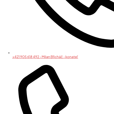
+421 905 618 492 - Milan Břicháč - konateľ