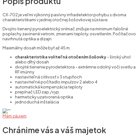
Popis produktu
CX-702 je veľmi výkonný pasívny infradetektor pohybu s dvoma
charakteristikami v jednej otočnej šošovkovej sústave.
Dvojito tienený pyroelektrický snímač znižuje na minimum falošné
poplachy zavinené vetrom, zmenami teploty, osvetlením. Počítačovo
navrhnutá optika a dizajn.
Maximálny dosah môže byť až 45 m.
charakteristika voliteľná otočením šošovky
– široký uhol
alebo dlhý dosah
dvojité tienenie pyrodetektora – extrémne odolný voči svetlu a
RF imúnny
nastaviteľná citlivosť v 3 stupňoch
nastaviteľné počítadlo impulzov 2 alebo 4
automatická kompenzácia teploty
prepínač LED zap./vyp.
hermeticky uzatvorená optika
jednoduchá inštalácia
Mám záujem
Chránime vás a váš majetok