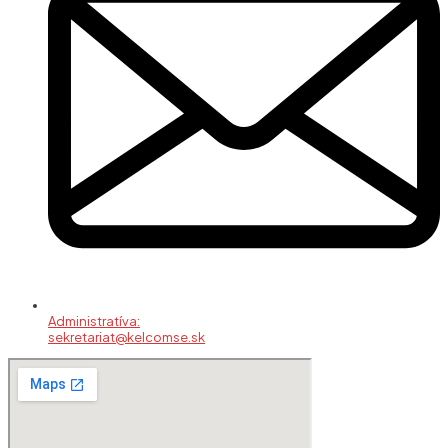
Administratíva:
sekretariat@kelcomse.sk