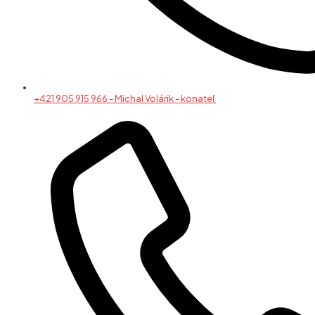
+421 905 915 966 - Michal Volárik - konateľ