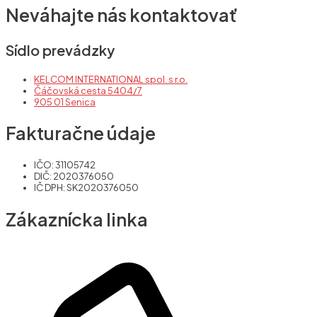
Neváhajte nás kontaktovať
Sídlo prevádzky
KELCOM INTERNATIONAL spol. s r.o.
Čáčovská cesta 5404/7
905 01 Senica
Fakturačne údaje
IČO: 31105742
DIČ: 2020376050
IČ DPH: SK2020376050
Zákaznícka linka