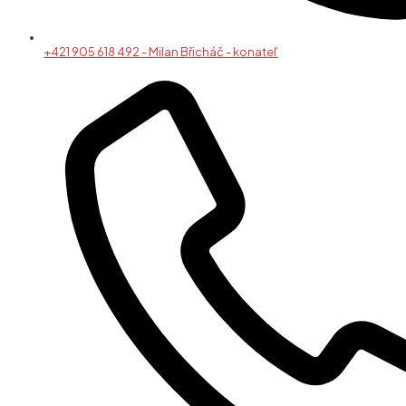
+421 905 618 492 - Milan Břicháč - konateľ