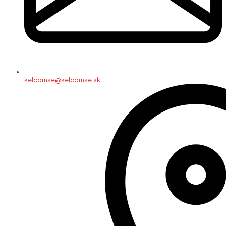
kelcomse@kelcomse.sk