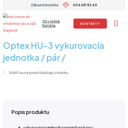
Preskočiť
Zákaznícka linka
034 651 53 40
na
obsah
30+ ročná
KONTAKTY
história
Optex HU-3 vykurovacia
jednotka / pár /
Vrátiť sa na predchádzajú stránku
Popis produktu
vykurovacia jednotka pre infrazávory: