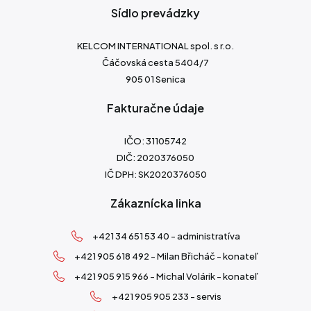
Sídlo prevádzky
KELCOM INTERNATIONAL spol. s r.o.
Čáčovská cesta 5404/7
905 01 Senica
Fakturačne údaje
IČO: 31105742
DIČ: 2020376050
IČ DPH: SK2020376050
Zákaznícka linka
+421 34 651 53 40 - administratíva
+421 905 618 492 - Milan Břicháč - konateľ
+421 905 915 966 - Michal Volárik - konateľ
+421 905 905 233 - servis