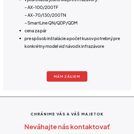
– AX-100/200TF
– AX-70/130/200TN
– SmartLine QN/QDP/QDM
cena za pár
pre spôsob inštalácie a počet kusov potrebný pre
konkrétny model viď návod k infrazávore
MÁM ZÁUJEM
CHRÁNIME VÁS A VÁŠ MAJETOK
Neváhajte nás kontaktovať