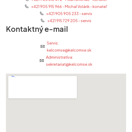
+421 905 915 966 - Michal Volárik - konateľ
+421 905 905 233 - servis
+421 915 729 205 - servis
Kontaktný e-mail
Servis:
kelcomse@kelcomse.sk
Administratíva:
sekretariat@kelcomse.sk