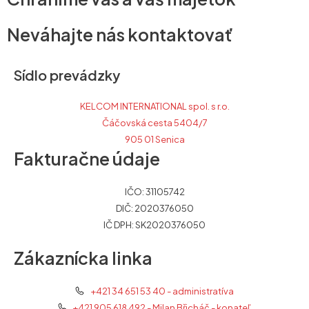
Neváhajte nás kontaktovať
Sídlo prevádzky
KELCOM INTERNATIONAL spol. s r.o.
Čáčovská cesta 5404/7
905 01 Senica
Fakturačne údaje
IČO: 31105742
DIČ: 2020376050
IČ DPH: SK2020376050
Zákaznícka linka
+421 34 651 53 40 - administratíva
+421 905 618 492 - Milan Břicháč - konateľ