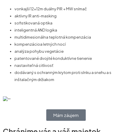
vonkajší 12x12m duálny PIR + MW snímač
aktívny IR anti-masking
sofistikovaná optika
inteligentná AND logika
multidimesionálna teplotná kompenzácia
kompenzácioa letných nocí
analýza pohybu vegetácie
patentované dvojité konduktívne tienenie
nastaviteľná citlivosť
dodávaný s ochranným krytom proti slnku a snehu a s
inštalačným držiakom
Mám záujem
Chránime vás a váš majetok